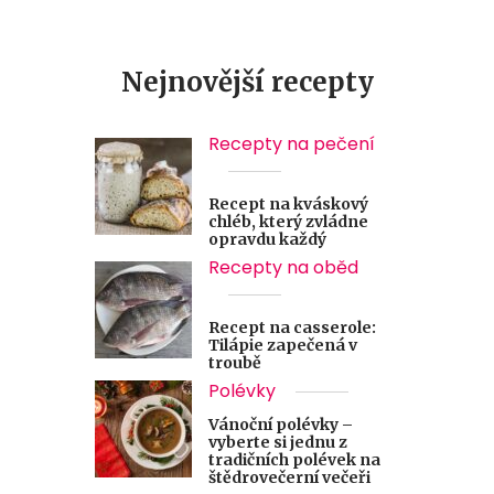
Nejnovější recepty
Recepty na pečení
Recept na kváskový
chléb, který zvládne
opravdu každý
Recepty na oběd
Recept na casserole:
Tilápie zapečená v
troubě
Polévky
Vánoční polévky –
vyberte si jednu z
tradičních polévek na
štědrovečerní večeři