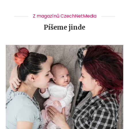
Z magazínů CzechNetMedia
Píšeme jinde