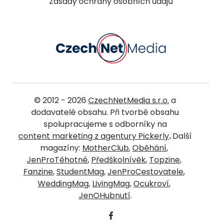
Zásady ochrany osobních údajů
© 2012 - 2026
CzechNetMedia s.r.o.
a
dodavatelé obsahu. Při tvorbě obsahu
spolupracujeme s odborníky na
content marketing z agentury Pickerly
.
Další
magazíny:
MotherClub
,
Oběhání
,
JenProTěhotné
,
Předškolnívěk
,
Topzine
,
Fanzine
,
StudentMag
,
JenProCestovatele
,
WeddingMag
,
LivingMag
,
Ocukroví
,
JenOHubnutí
.