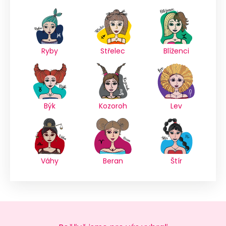
Ryby
Střelec
Blíženci
Býk
Kozoroh
Lev
Váhy
Beran
Štír