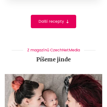
Další recepty
Z magazínů CzechNetMedia
Píšeme jinde