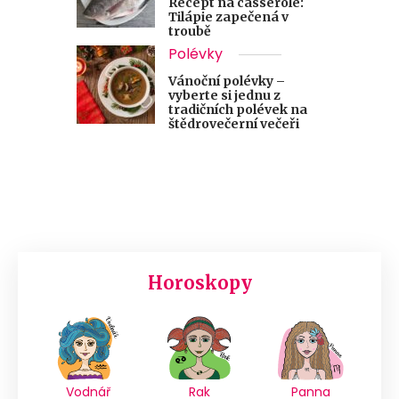
Recept na casserole:
Tilápie zapečená v
troubě
Polévky
Vánoční polévky –
vyberte si jednu z
tradičních polévek na
štědrovečerní večeři
Horoskopy
Vodnář
Rak
Panna