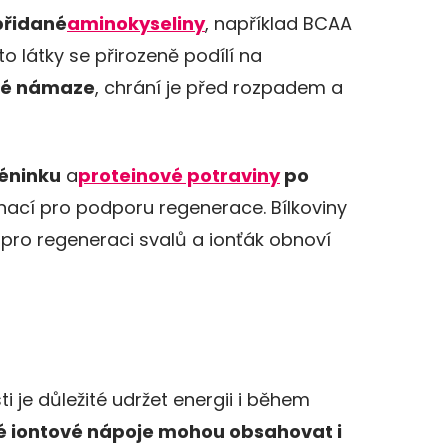
přidané
aminokyseliny
, například BCAA
o látky se přirozeně podílí
na
cké námaze
, chrání je před rozpadem a
réninku
a
proteinové potraviny
po
nací pro podporu regenerace. Bílkoviny
y pro regeneraci svalů a ionťák obnoví
i je důležité udržet energii i během
é iontové nápoje mohou obsahovat i