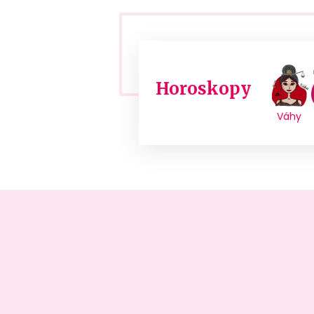
Horoskopy
Váhy