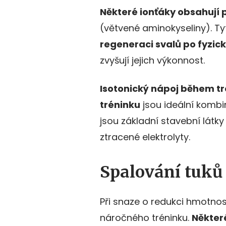
Některé ionťáky obsahují 
(větvené aminokyseliny). Tyt
regeneraci svalů po fyzi
zvyšují jejich výkonnost.
Isotonický nápoj během t
tréninku
jsou ideální kombi
jsou základní stavební látk
ztracené elektrolyty.
Spalování tuků
Při snaze o redukci hmotnost
náročného tréninku.
Někter