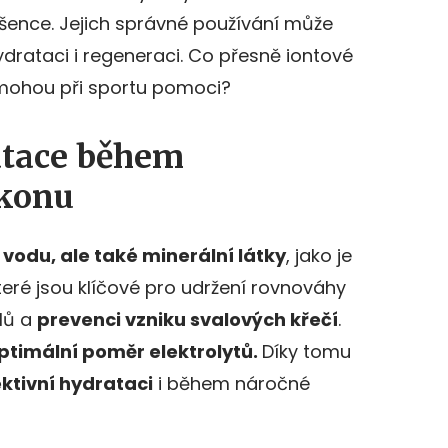
šence. Jejich správné používání může
ydrataci i regeneraci. Co přesně iontové
 mohou při sportu pomoci?
atace během
ýkonu
n vodu, ale také minerální látky
, jako je
které jsou klíčové pro udržení rovnováhy
alů a
prevenci vzniku svalových křečí
.
ptimální poměr elektrolytů.
Díky tomu
ktivní hydrataci
i během náročné