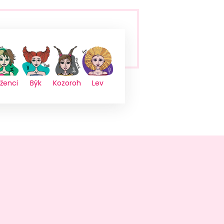
íženci
Býk
Kozoroh
Lev