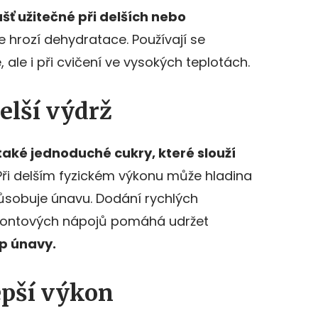
šť užitečné při delších nebo
de hrozí dehydratace. Používají se
e, ale i při cvičení ve vysokých teplotách.
delší výdrž
také jednoduché cukry, které slouží
ři delším fyzickém výkonu může hladina
způsobuje únavu. Dodání rychlých
 iontových nápojů pomáhá udržet
p únavy.
epší výkon