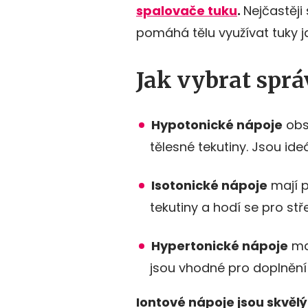
spalovače tuku
.
Nejčastěji 
pomáhá tělu využívat tuky j
Jak vybrat sprá
Hypotonické nápoje
obs
tělesné tekutiny. Jsou ideá
Isotonické nápoje
mají p
tekutiny a hodí se pro stř
Hypertonické nápoje
maj
jsou vhodné pro doplnění 
Iontové nápoje jsou skvěl