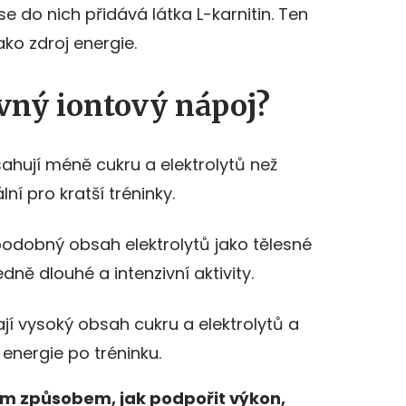
se do nich přidává látka L-karnitin. Ten
ako zdroj energie.
vný iontový nápoj?
ahují méně cukru a elektrolytů než
lní pro kratší tréninky.
odobný obsah elektrolytů jako tělesné
edně dlouhé a intenzivní aktivity.
í vysoký obsah cukru a elektrolytů a
energie po tréninku.
ým způsobem, jak podpořit výkon,