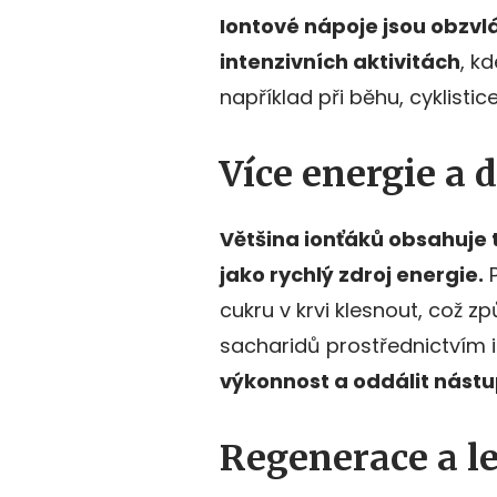
Iontové nápoje jsou obzvlá
intenzivních aktivitách
, k
například při běhu, cyklistic
Více energie a 
Většina ionťáků obsahuje 
jako rychlý zdroj energie.
P
cukru v krvi klesnout, což 
sacharidů prostřednictvím
výkonnost a oddálit nástu
Regenerace a l