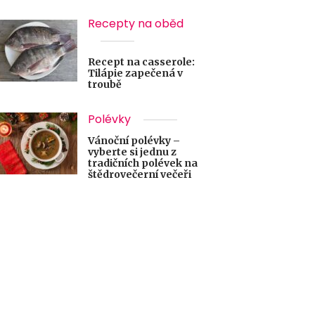
Recepty na oběd
Recept na casserole:
Tilápie zapečená v
troubě
Polévky
Vánoční polévky –
vyberte si jednu z
tradičních polévek na
štědrovečerní večeři