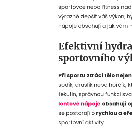
sportovce nebo fitness nad
výrazně zlepšit váš výkon, h
nápoje obsahují a jak vám
Efektivní hydr
sportovního v
Při sportu ztrácí tělo neje
sodík, draslík nebo hořčík, 
tekutin, správnou funkci sv
Iontové nápoje
obsahují o
se postarají o
rychlou a efe
sportovní aktivity.