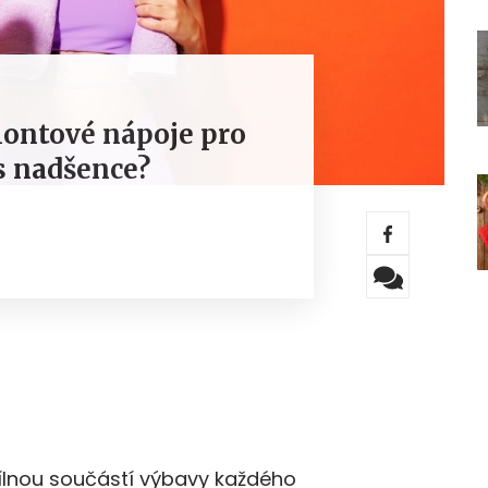
iontové nápoje pro
s nadšence?
dílnou součástí výbavy každého