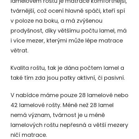
lamelovém roštu je matrace komfortnější,
tvárnější, což ocení hlavně spáči, kteří spí
v poloze na boku, a má zvýšenou
prodyšnost, díky většímu počtu lamel, má
i více mezer, kterými může lépe matrace
větrat.
Kvalita roštu, tak je dána počtem lamel a
také tím zda jsou patky aktivní, či pasivní.
V nabídce máme pouze 28 lamelové nebo
42 lamelové rošty. Méně než 28 lamel
nemá význam, tvárnost je u méně
lamelových roštu nepřesná a větší mezery
ničí matrace.