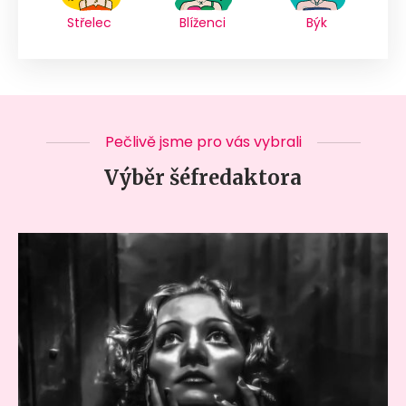
Střelec
Blíženci
Býk
Pečlivě jsme pro vás vybrali
Výběr šéfredaktora