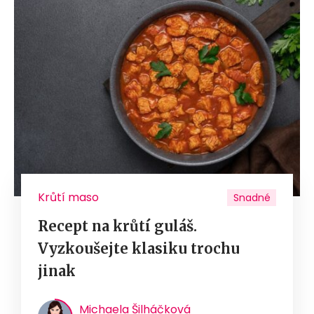
Krůtí maso
Snadné
Recept na krůtí guláš.
Vyzkoušejte klasiku trochu
jinak
Michaela Šilháčková