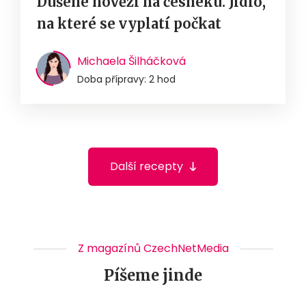
Dušené hovězí na česneku. Jídlo,
na které se vyplatí počkat
Michaela Šilháčková
Doba přípravy: 2 hod
Další recepty
Z magazínů CzechNetMedia
Píšeme jinde