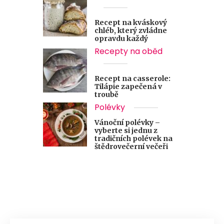
Recept na kváskový
chléb, který zvládne
opravdu každý
Recepty na oběd
Recept na casserole:
Tilápie zapečená v
troubě
Polévky
Vánoční polévky –
vyberte si jednu z
tradičních polévek na
štědrovečerní večeři