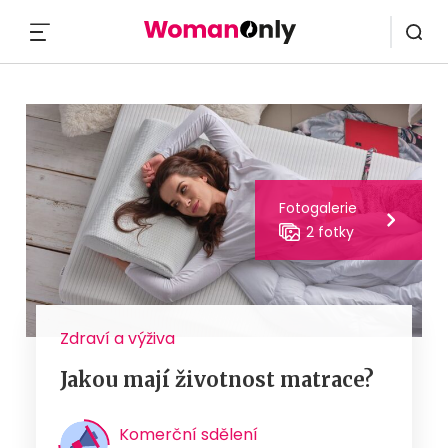
MENU
Fotogalerie
2 fotky
Zdraví a výživa
Jakou mají životnost matrace?
Komerční sdělení