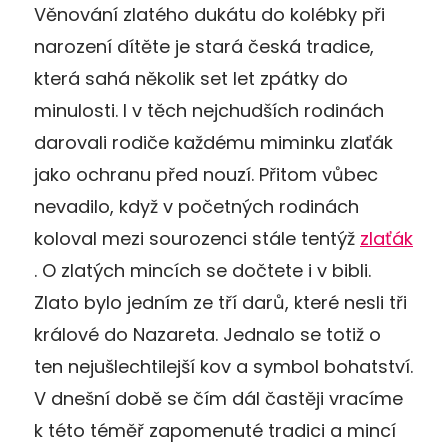
Věnování zlatého dukátu do kolébky při
narození dítěte je stará česká tradice,
která sahá několik set let zpátky do
minulosti. I v těch nejchudších rodinách
darovali rodiče každému miminku zlaťák
jako ochranu před nouzí. Přitom vůbec
nevadilo, když v početných rodinách
koloval mezi sourozenci stále tentýž
zlaťák
. O zlatých mincích se dočtete i v bibli.
Zlato bylo jedním ze tří darů, které nesli tři
králové do Nazareta. Jednalo se totiž o
ten nejušlechtilejší kov a symbol bohatství.
V dnešní době se čím dál častěji vracíme
k této téměř zapomenuté tradici a mincí