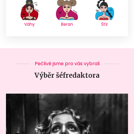
Váhy
Beran
Štír
Pečlivě jsme pro vás vybrali
Výběr šéfredaktora