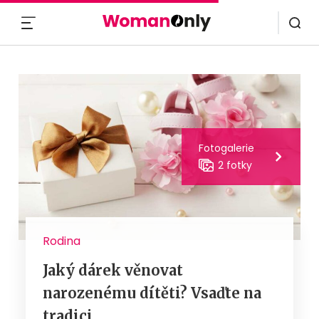
MENU
Fotogalerie
2 fotky
Rodina
Jaký dárek věnovat
narozenému dítěti? Vsaďte na
tradici