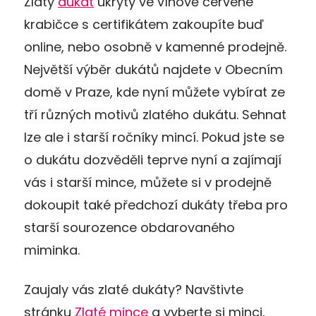
Zlatý
dukát
ukrytý ve vínově červené
krabičce s certifikátem zakoupíte buď
online, nebo osobně v kamenné prodejně.
Největší výběr dukátů najdete v Obecním
domě v Praze, kde nyní můžete vybírat ze
tří různých motivů zlatého dukátu. Sehnat
lze ale i starší ročníky mincí. Pokud jste se
o dukátu dozvěděli teprve nyní a zajímají
vás i starší mince, můžete si v prodejně
dokoupit také předchozí dukáty třeba pro
starší sourozence obdarovaného
miminka.
Zaujaly vás zlaté dukáty? Navštivte
stránku
Zlaté mince
a vyberte si minci,