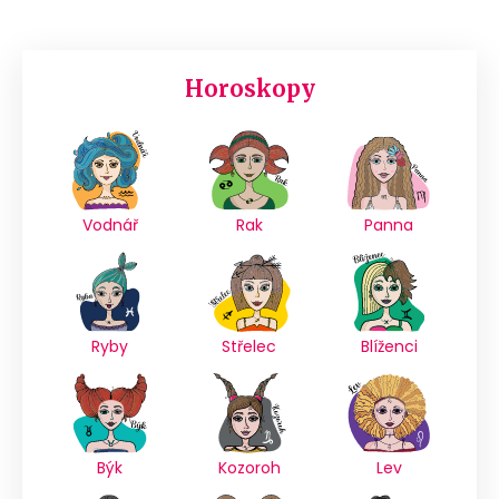
Horoskopy
Vodnář
Rak
Panna
Ryby
Střelec
Blíženci
Býk
Kozoroh
Lev