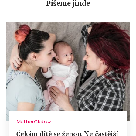
Píšeme jinde
MotherClub.cz
Čekám dítě se ženou. Nejčastější