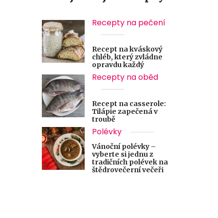
Recepty na pečení
Recept na kváskový
chléb, který zvládne
opravdu každý
Recepty na oběd
Recept na casserole:
Tilápie zapečená v
troubě
Polévky
Vánoční polévky –
vyberte si jednu z
tradičních polévek na
štědrovečerní večeři