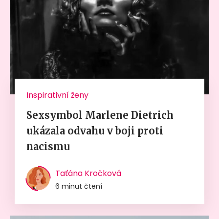
Inspirativní ženy
Sexsymbol Marlene Dietrich
ukázala odvahu v boji proti
nacismu
Taťána Kročková
6 minut čtení