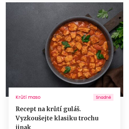
Krůtí maso
Snadné
Recept na krůtí guláš.
Vyzkoušejte klasiku trochu
jinak