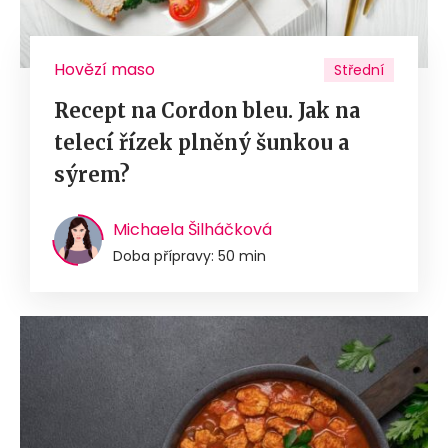
Hovězí maso
Střední
Recept na Cordon bleu. Jak na
telecí řízek plněný šunkou a
sýrem?
Michaela Šilháčková
Doba přípravy: 50 min