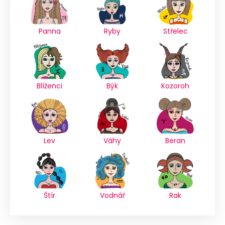
Panna
Ryby
Střelec
Blíženci
Býk
Kozoroh
Lev
Váhy
Beran
Štír
Vodnář
Rak