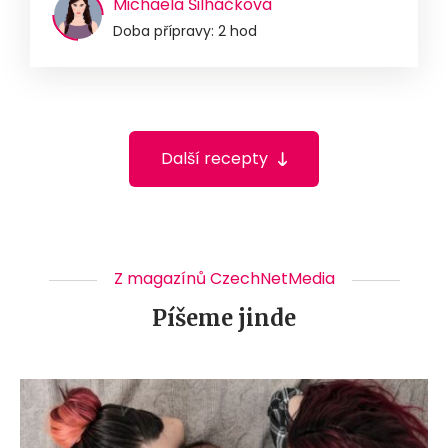
Michaela Šilháčková
Doba přípravy: 2 hod
Další recepty
Z magazínů CzechNetMedia
Píšeme jinde