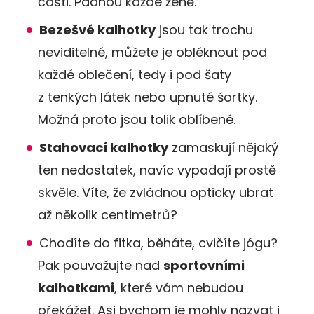
části. Padnou každé ženě.
Bezešvé kalhotky
jsou tak trochu
neviditelné, můžete je obléknout pod
každé oblečení, tedy i pod šaty
z tenkých látek nebo upnuté šortky.
Možná proto jsou tolik oblíbené.
Stahovací kalhotky
zamaskují nějaký
ten nedostatek, navíc vypadají prostě
skvěle. Víte, že zvládnou opticky ubrat
až několik centimetrů?
Chodíte do fitka, běháte, cvičíte jógu?
Pak pouvažujte nad
sportovními
kalhotkami
, které vám nebudou
překážet. Asi bychom je mohly nazvat i