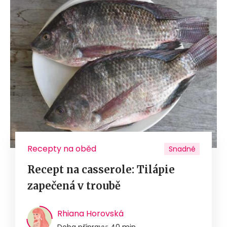
Recepty na oběd
Snadné
Recept na casserole: Tilápie
zapečená v troubě
Rhiana Horovská