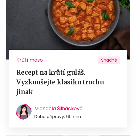
Krůtí maso
Snadné
Recept na krůtí guláš.
Vyzkoušejte klasiku trochu
jinak
Michaela Šilháčková
Doba přípravy: 60 min