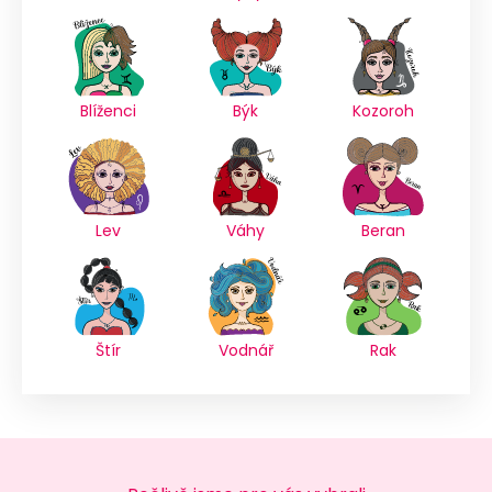
Blíženci
Býk
Kozoroh
Lev
Váhy
Beran
Štír
Vodnář
Rak