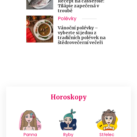
Recept na casserole:
Tilápie zapečená v
troubě
Polévky
Vánoční polévky –
vyberte si jednu z
tradičních polévek na
štědrovečerní večeři
Horoskopy
Panna
Ryby
Střelec