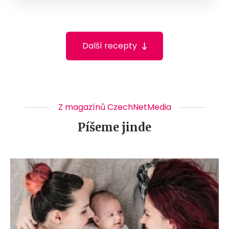
Další recepty
Z magazínů CzechNetMedia
Píšeme jinde