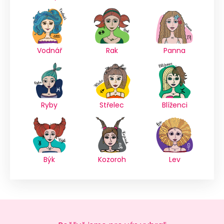
Vodnář
Rak
Panna
Ryby
Střelec
Blíženci
Býk
Kozoroh
Lev