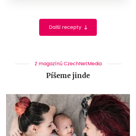
Další recepty
Z magazínů CzechNetMedia
Píšeme jinde