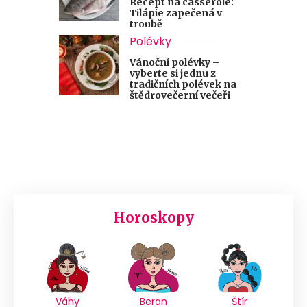
Recept na casserole:
Tilápie zapečená v
troubě
Polévky
Vánoční polévky –
vyberte si jednu z
tradičních polévek na
štědrovečerní večeři
Horoskopy
Váhy
Beran
Štír