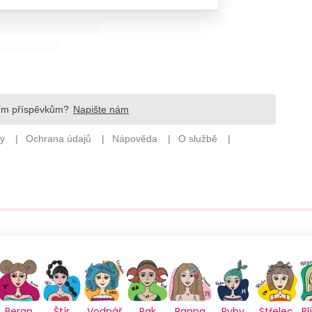
Beran
Štír
Vodnář
Rak
Panna
Ryby
Střelec
Bl