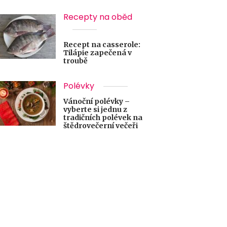
Recepty na oběd
Recept na casserole:
Tilápie zapečená v
troubě
Polévky
Vánoční polévky –
vyberte si jednu z
tradičních polévek na
štědrovečerní večeři