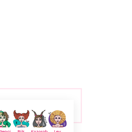
íženci
Býk
Kozoroh
Lev