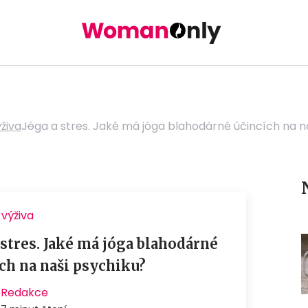
ýživa
Jóga a stres. Jaké má jóga blahodárné účincích na n