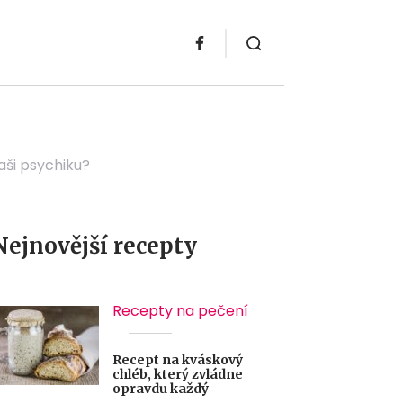
aši psychiku?
Nejnovější recepty
Recepty na pečení
Recept na kváskový
chléb, který zvládne
opravdu každý