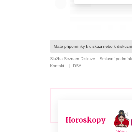
Horoskopy
Váhy