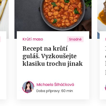
Krůtí maso
Snadné
Recept na krůtí
guláš. Vyzkoušejte
u
klasiku trochu jinak
Michaela Šilháčková
Doba přípravy: 60 min