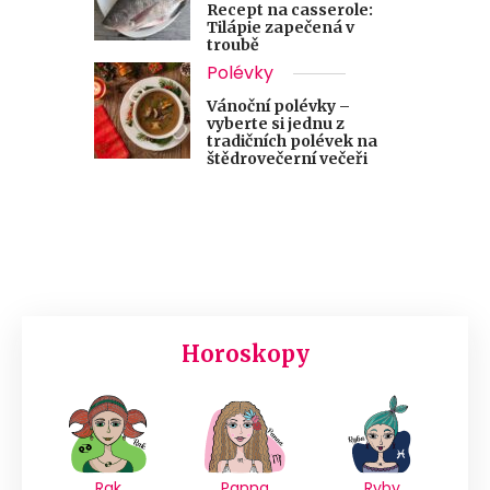
Recept na casserole:
Tilápie zapečená v
troubě
Polévky
Vánoční polévky –
vyberte si jednu z
tradičních polévek na
štědrovečerní večeři
Horoskopy
Rak
Panna
Ryby