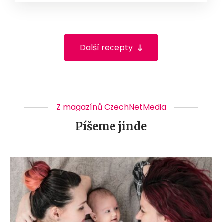
Další recepty
Z magazínů CzechNetMedia
Píšeme jinde