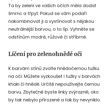
Ta by zeleni ve vašich očích měla dodat
šmrnc a třpyt. Pokud se vám podaří
nakombinovat ji a vystínovat s nějakou
neutrálnější barvou, o to líp. Vyhněte se
odstínům modré, růžové či stříbrné.
Líčení pro zelenohnědé oči
K barvám stínů zvolte hnědočernou tužku
na oči. Můžete vyzkoušet i tužky v barvách
khaki či hnědé. Určitě nepoužívejte černou
barvu. Zbytečně byste linky zvýraznili, oko
by tak nebylo přirozené a tak by nevyniklo.