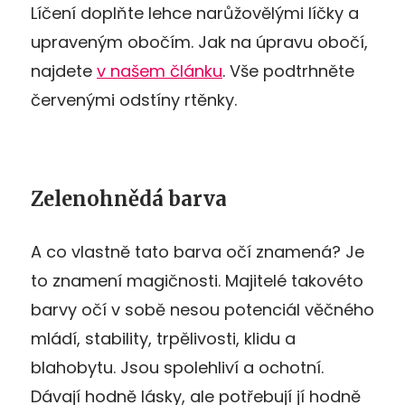
Líčení doplňte lehce narůžovělými líčky a
upraveným obočím. Jak na úpravu obočí,
najdete
v našem článku
. Vše podtrhněte
červenými odstíny rtěnky.
Zelenohnědá barva
A co vlastně tato barva očí znamená? Je
to znamení magičnosti. Majitelé takovéto
barvy očí v sobě nesou potenciál věčného
mládí, stability, trpělivosti, klidu a
blahobytu. Jsou spolehliví a ochotní.
Dávají hodně lásky, ale potřebují jí hodně