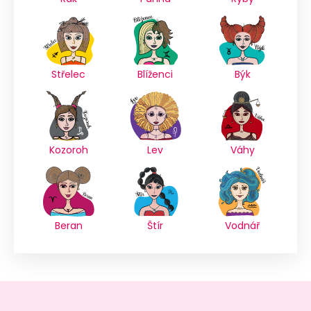
Střelec
Blíženci
Býk
Kozoroh
Lev
Váhy
Beran
Štír
Vodnář