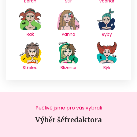
Beran
Štír
Vodnář
Rak
Panna
Ryby
Střelec
Blíženci
Býk
Pečlivě jsme pro vás vybrali
Výběr šéfredaktora