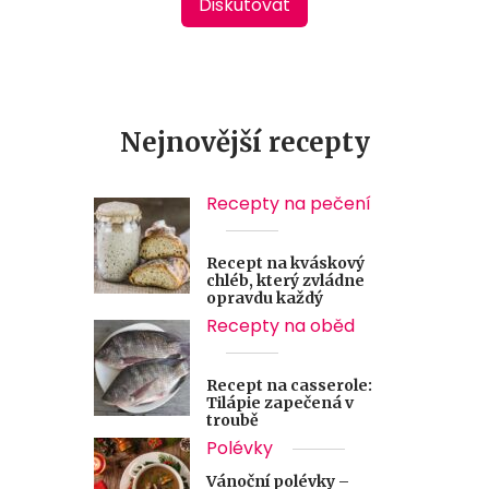
Diskutovat
Nejnovější recepty
Recepty na pečení
Recept na kváskový
chléb, který zvládne
opravdu každý
Recepty na oběd
Recept na casserole:
Tilápie zapečená v
troubě
Polévky
Vánoční polévky –