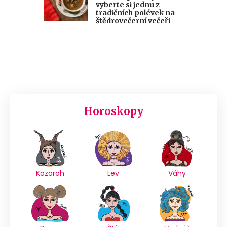
vyberte si jednu z
tradičních polévek na
štědrovečerní večeři
Horoskopy
Kozoroh
Lev
Váhy