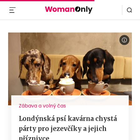
MENU
Zábava a volný čas
Londýnská psí kavárna chystá
párty pro jezevčíky a jejich
příznivce