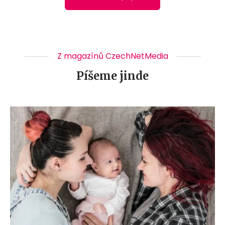
Z magazínů CzechNetMedia
Píšeme jinde