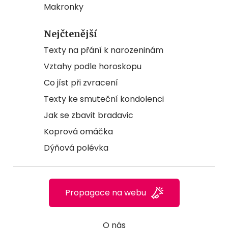
Makronky
Nejčtenější
Texty na přání k narozeninám
Vztahy podle horoskopu
Co jíst při zvracení
Texty ke smuteční kondolenci
Jak se zbavit bradavic
Koprová omáčka
Dýňová polévka
Propagace na webu
O nás