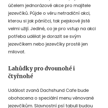
účelem jednorázové akce pro majitele
jezevčíků. Půjde o věru netradiční akci,
kterou si jak páníčci, tak pejskové jistě
velmi užijí. Jediné, co je pro vstup na akci
potřeba udělat je dorazit se svým
jezevčíkem nebo jezevčíky prostě jen
milovat.
Lahůdky pro dvounohé i
čtyřnohé
Událost zvaná Dachshund Cafe bude
obohacena o speciální menu věnované
jezevčíkům. Slavnostní psí tabuli budou