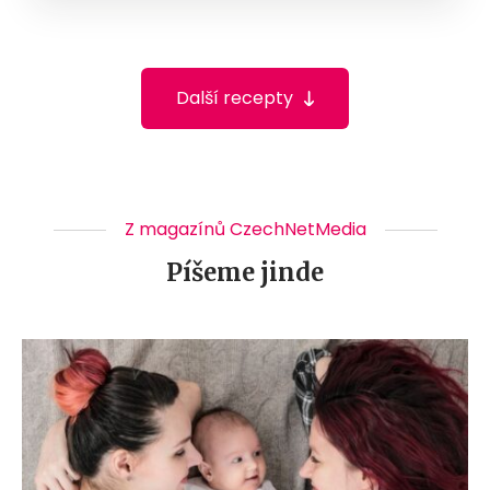
Další recepty
Z magazínů CzechNetMedia
Píšeme jinde