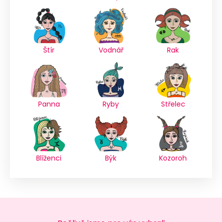
Štír
Vodnář
Rak
Panna
Ryby
Střelec
Blíženci
Býk
Kozoroh