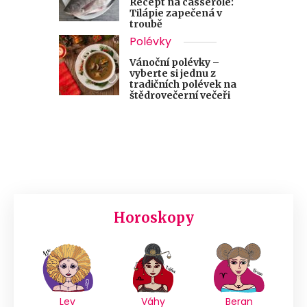
Recept na casserole:
Tilápie zapečená v
troubě
Polévky
Vánoční polévky –
vyberte si jednu z
tradičních polévek na
štědrovečerní večeři
Horoskopy
Lev
Váhy
Beran