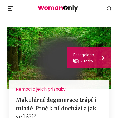
MENU
Fotogalerie
2 fotky
Nemoci a jejich příznaky
Makulární degenerace trápí i
mladé. Proč k ní dochází a jak
se léčí?