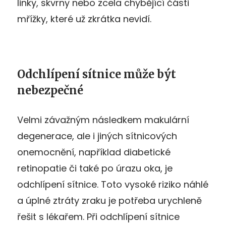
linky, skvrny nebo zcela chybějící části
mřížky, které už zkrátka nevidí.
Odchlípení sítnice může být
nebezpečné
Velmi závažným následkem makulární
degenerace, ale i jiných sítnicových
onemocnění, například diabetické
retinopatie či také po úrazu oka, je
odchlípení sítnice. Toto vysoké riziko náhlé
a úplné ztráty zraku je potřeba urychleně
řešit s lékařem. Při odchlípení sítnice