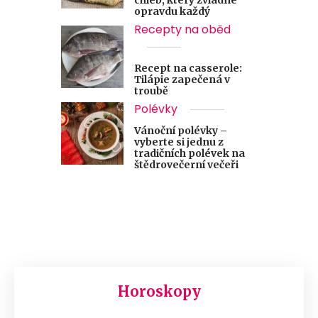
chléb, který zvládne
opravdu každý
Recepty na oběd
Recept na casserole:
Tilápie zapečená v
troubě
Polévky
Vánoční polévky –
vyberte si jednu z
tradičních polévek na
štědrovečerní večeři
Horoskopy