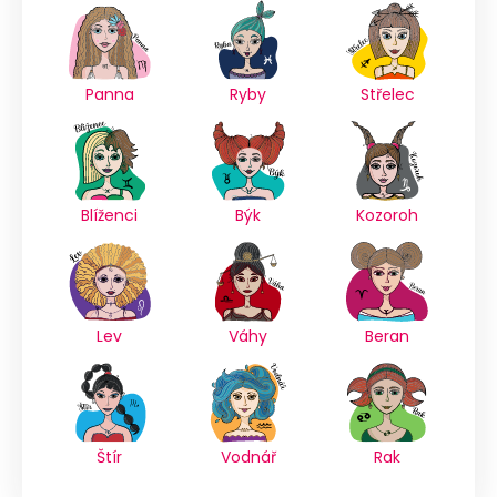
Panna
Ryby
Střelec
Blíženci
Býk
Kozoroh
Lev
Váhy
Beran
Štír
Vodnář
Rak