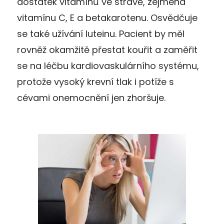
dostatek vitamínů ve stravě, zejména
vitamínu C, E a betakarotenu. Osvědčuje
se také užívání luteinu. Pacient by měl
rovněž okamžitě přestat kouřit a zaměřit
se na léčbu kardiovaskulárního systému,
protože vysoký krevní tlak i potíže s
cévami onemocnění jen zhoršuje.