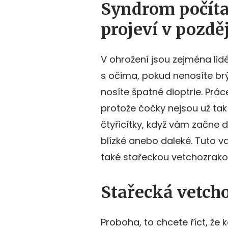
Syndrom počíta
projeví v pozdě
V ohrožení jsou zejména lidé,
s očima, pokud nenosíte brýl
nosíte špatné dioptrie. Prác
protože čočky nejsou už tak 
čtyřicítky, když vám začne 
blízké anebo daleké. Tuto va
také stařeckou vetchozrakos
Stařecká vetch
Proboha, to chcete říct, že