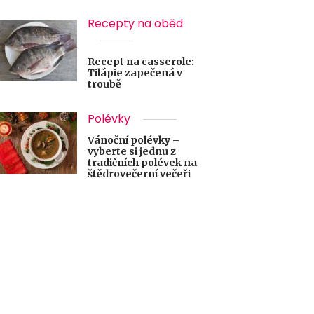
Recepty na oběd
Recept na casserole:
Tilápie zapečená v
troubě
Polévky
Vánoční polévky –
vyberte si jednu z
tradičních polévek na
štědrovečerní večeři