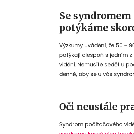
Se syndromem p
potýkáme skoro
Výzkumy uvádění, že 50 – 90 
potýkají alespoň s jedním
vidění. Nemusíte sedět u poč
denně, aby se u vás syndro
Oči neustále pr
Syndrom počítačového vidě
syndromu karpálního tunel