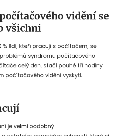
očítačového vidění se
 všichni
% lidí, kteří pracují s počítačem, se
 z problémů syndromu počítačového
ítače celý den, stačí pouhé tři hodiny
m počítačového vidění vyskytl.
acují
ní je velmi podobný
u
a ostatním poruchám hybnosti, které si