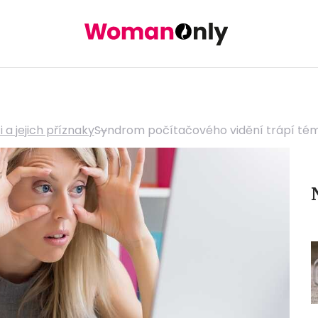
a jejich příznaky
Syndrom počítačového vidění trápí témě