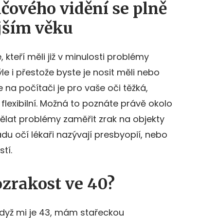
čového vidění se plně
jším věku
 kteří měli již v minulosti problémy
e i přestože byste je nosit měli nebo
e na počítači je pro vaše oči těžká,
flexibilní. Možná to poznáte právě okolo
dělat problémy zaměřit zrak na objekty
du očí lékaři nazývají presbyopií, nebo
tí.
ozrakost ve 40?
 když mi je 43, mám stařeckou