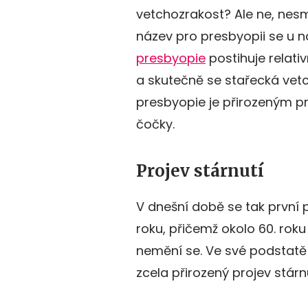
vetchozrakost? Ale ne, nesm
název pro presbyopii se u 
presbyopie
postihuje relati
a skutečně se stařecká vetch
presbyopie je přirozeným p
čočky.
Projev stárnutí
V dnešní době se tak první 
roku, přičemž okolo 60. roku 
nemění se. Ve své podstatě 
zcela přirozený projev stár