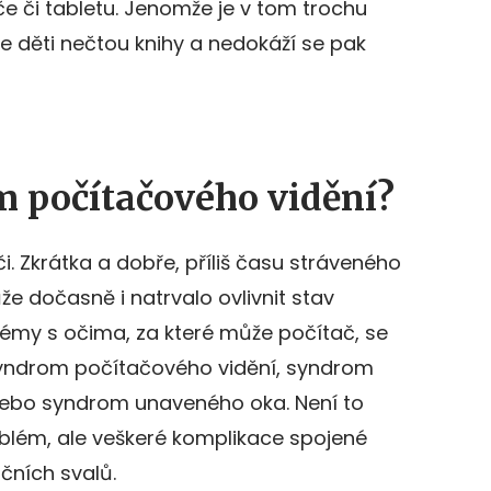
e či tabletu. Jenomže je v tom trochu
 že děti nečtou knihy a nedokáží se pak
m počítačového vidění?
i. Zkrátka a dobře, příliš času stráveného
 dočasně i natrvalo ovlivnit stav
lémy s očima, za které může počítač, se
yndrom počítačového vidění, syndrom
nebo syndrom unaveného oka. Není to
oblém, ale veškeré komplikace spojené
ních svalů.