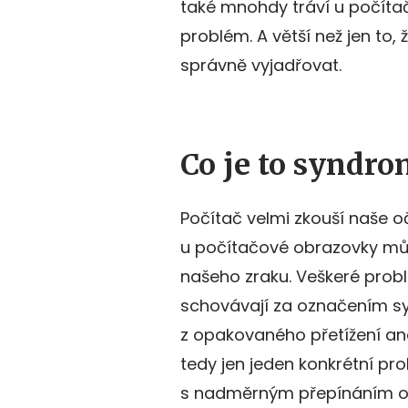
také mnohdy tráví u počítač
problém. A větší než jen to,
správně vyjadřovat.
Co je to syndro
Počítač velmi zkouší naše oč
u počítačové obrazovky může
našeho zraku. Veškeré prob
schovávají za označením s
z opakovaného přetížení a
tedy jen jeden konkrétní pr
s nadměrným přepínáním oč