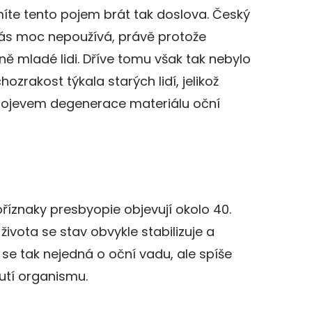
íte tento pojem brát tak doslova. Český
nás moc nepoužívá, právě protože
vně mladé lidi. Dříve tomu však tak nebylo
ozrakost týkala starých lidí, jelikož
rojevem degenerace materiálu oční
příznaky presbyopie objevují okolo 40.
života se stav obvykle stabilizuje a
se tak nejedná o oční vadu, ale spíše
nutí organismu.