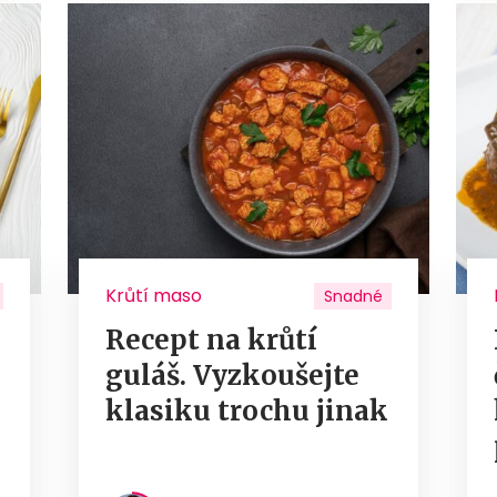
Krůtí maso
Snadné
Recept na krůtí
guláš. Vyzkoušejte
u
klasiku trochu jinak