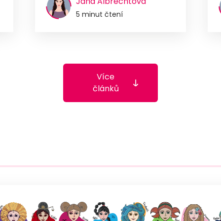
Jana Albrechtová
5 minut čtení
Více
článků