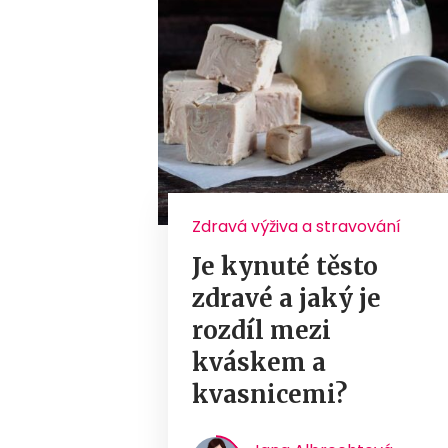
Zdravá výživa a stravování
Je kynuté těsto
zdravé a jaký je
rozdíl mezi
kváskem a
kvasnicemi?