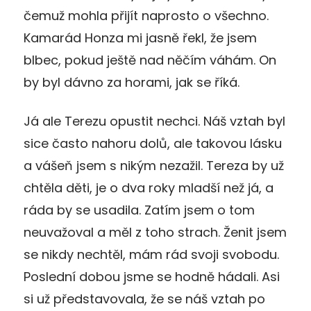
čemuž mohla přijít naprosto o všechno.
Kamarád Honza mi jasně řekl, že jsem
blbec, pokud ještě nad něčím váhám. On
by byl dávno za horami, jak se říká.
Já ale Terezu opustit nechci. Náš vztah byl
sice často nahoru dolů, ale takovou lásku
a vášeň jsem s nikým nezažil. Tereza by už
chtěla děti, je o dva roky mladší než já, a
ráda by se usadila. Zatím jsem o tom
neuvažoval a měl z toho strach. Ženit jsem
se nikdy nechtěl, mám rád svoji svobodu.
Poslední dobou jsme se hodně hádali. Asi
si už představovala, že se náš vztah po