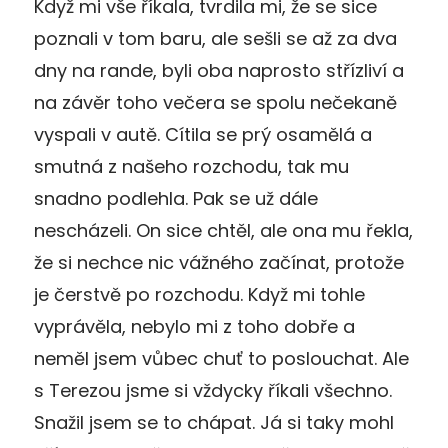
Když mi vše říkala, tvrdila mi, že se sice
poznali v tom baru, ale sešli se až za dva
dny na rande, byli oba naprosto střízliví a
na závěr toho večera se spolu nečekaně
vyspali v autě. Cítila se prý osamělá a
smutná z našeho rozchodu, tak mu
snadno podlehla. Pak se už dále
nescházeli. On sice chtěl, ale ona mu řekla,
že si nechce nic vážného začínat, protože
je čerstvě po rozchodu. Když mi tohle
vyprávěla, nebylo mi z toho dobře a
neměl jsem vůbec chuť to poslouchat. Ale
s Terezou jsme si vždycky říkali všechno.
Snažil jsem se to chápat. Já si taky mohl