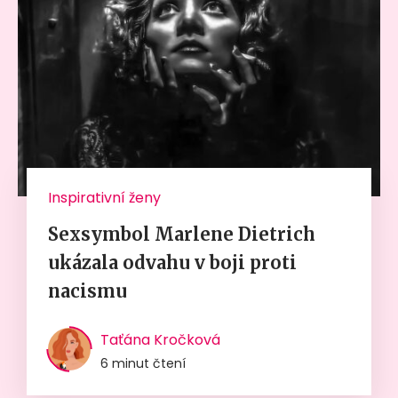
Inspirativní ženy
Sexsymbol Marlene Dietrich
ukázala odvahu v boji proti
nacismu
Taťána Kročková
6 minut čtení