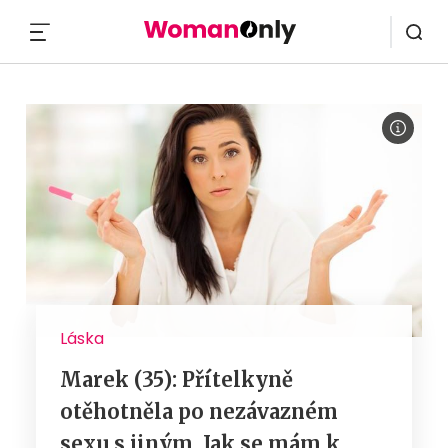
MENU
Láska
Marek (35): Přítelkyně
otěhotněla po nezávazném
sexu s jiným. Jak se mám k