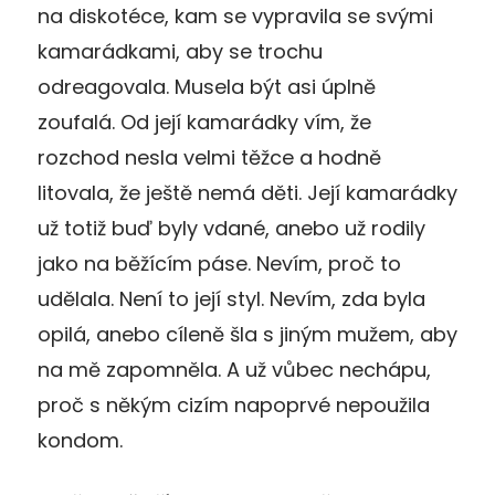
na diskotéce, kam se vypravila se svými
kamarádkami, aby se trochu
odreagovala. Musela být asi úplně
zoufalá. Od její kamarádky vím, že
rozchod nesla velmi těžce a hodně
litovala, že ještě nemá děti. Její kamarádky
už totiž buď byly vdané, anebo už rodily
jako na běžícím páse. Nevím, proč to
udělala. Není to její styl. Nevím, zda byla
opilá, anebo cíleně šla s jiným mužem, aby
na mě zapomněla. A už vůbec nechápu,
proč s někým cizím napoprvé nepoužila
kondom.