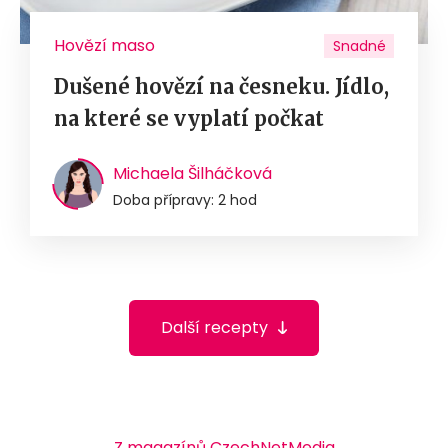
Hovězí maso
Snadné
Dušené hovězí na česneku. Jídlo,
na které se vyplatí počkat
Michaela Šilháčková
Doba přípravy: 2 hod
Další recepty
Z magazínů CzechNetMedia