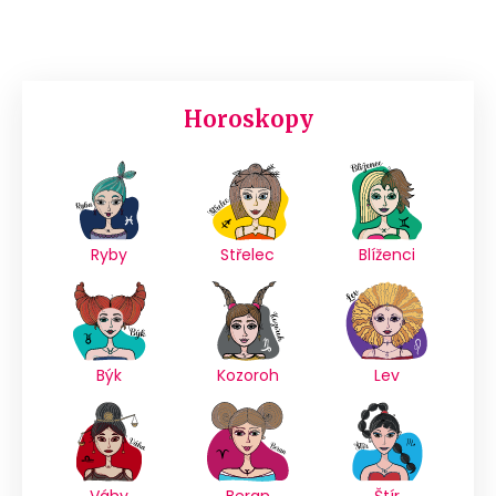
Horoskopy
Ryby
Střelec
Blíženci
Býk
Kozoroh
Lev
Váhy
Beran
Štír