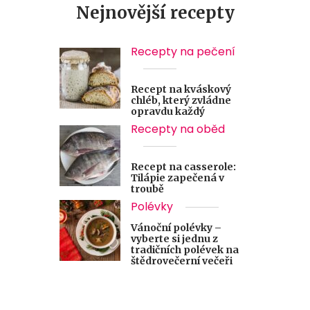
Nejnovější recepty
Recepty na pečení
Recept na kváskový
chléb, který zvládne
opravdu každý
Recepty na oběd
Recept na casserole:
Tilápie zapečená v
troubě
Polévky
Vánoční polévky –
vyberte si jednu z
tradičních polévek na
štědrovečerní večeři