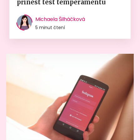
přinést test temperamentu
Michaela Šilháčková
5 minut čtení