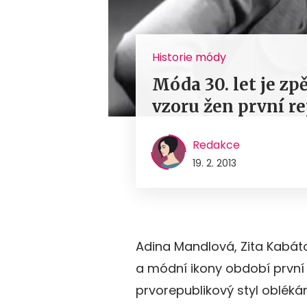
Historie módy
Móda 30. let je zpě
vzoru žen první r
Redakce
19. 2. 2013
Adina Mandlová, Zita Kabát
a módní ikony období první 
prvorepublikový styl obléká