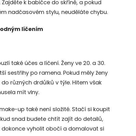
 Zajděte k babičce do skříně, a pokud
kém nadčasovém stylu, neuděláte chybu.
hodným líčením
lí také účes a líčení. Ženy ve 20. a 30.
tší sestřihy po ramena. Pokud měly ženy
e do různých drdůlků v týle. Hitem však
sela mít vlny.
ake-up také není složité. Stačí si koupit
ud snad budete chtít zajít do detailů,
či dokonce vyholit obočí a domalovat si