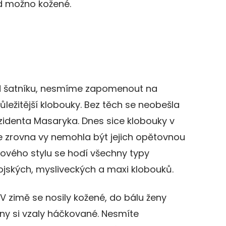
d možno kožené.
 šatníku, nesmíme zapomenout na
ůležitější klobouky. Bez těch se neobešla
ezidenta Masaryka. Dnes sice klobouky v
e zrovna vy nemohla být jejich opětovnou
ového stylu se hodí všechny typy
jských, mysliveckých a maxi klobouků.
. V zimě se nosily kožené, do bálu ženy
ny si vzaly háčkované. Nesmíte