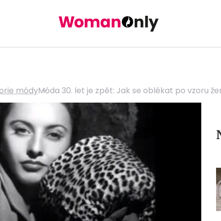
torie módy
Móda 30. let je zpět: Jak se oblékat po vzoru že