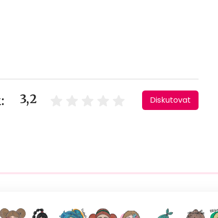
3,2
:
Diskutovat