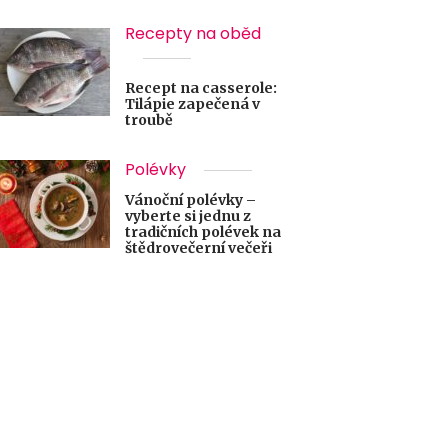
Recepty na oběd
Recept na casserole:
Tilápie zapečená v
troubě
Polévky
Vánoční polévky –
vyberte si jednu z
tradičních polévek na
štědrovečerní večeři