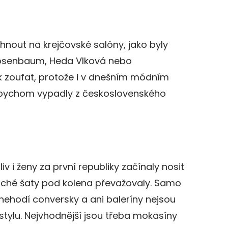
nout na krejčovské salóny, jako byly
Rosenbaum, Heda Vlková nebo
 zoufat, protože i v dnešním módním
 bychom vypadly z československého
liv i ženy za první republiky začínaly nosit
uché šaty pod kolena převažovaly. Samo
ehodí conversky a ani baleríny nejsou
tylu. Nejvhodnější jsou třeba mokasíny