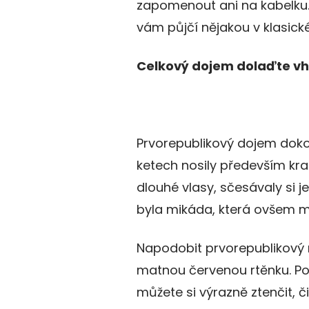
zapomenout ani na kabelku.
vám půjčí nějakou v klasic
Celkový dojem dolaďte v
Prvorepublikový dojem dokouz
ketech nosily především kra
dlouhé vlasy, sčesávaly si j
byla mikáda, která ovšem mu
Napodobit prvorepublikový m
matnou červenou rtěnku. Pok
můžete si výrazně ztenčit, 