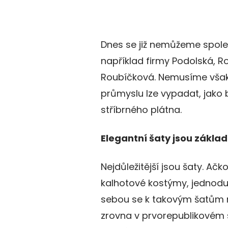
Dnes se již nemůžeme spoleh
například firmy Podolská, 
Roubíčková. Nemusíme však
průmyslu lze vypadat, jako
stříbrného plátna.
Elegantní šaty jsou základ
Nejdůležitější jsou šaty. Ačko
kalhotové kostýmy, jednod
sebou se k takovým šatům n
zrovna v prvorepublikovém s