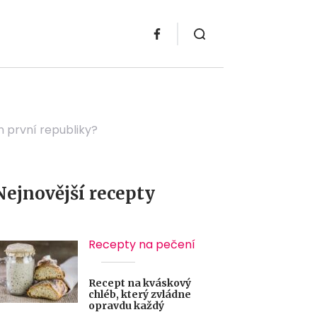
n první republiky?
Nejnovější recepty
Recepty na pečení
Recept na kváskový
chléb, který zvládne
opravdu každý