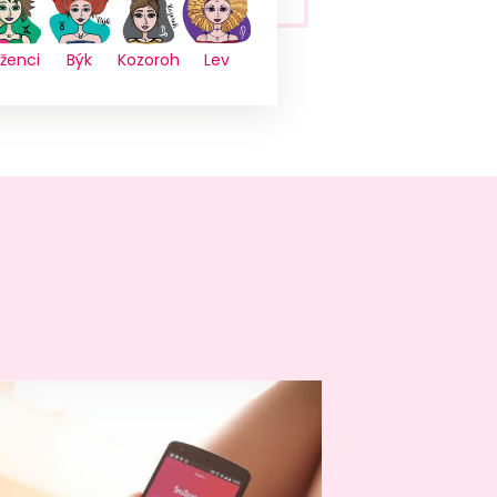
íženci
Býk
Kozoroh
Lev