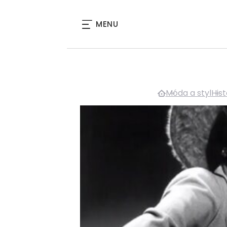
MENU
Móda a styl
His