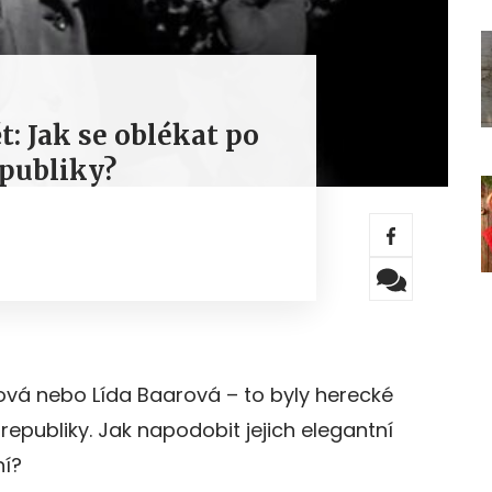
t: Jak se oblékat po
epubliky?
ová nebo Lída Baarová – to byly herecké
republiky. Jak napodobit jejich elegantní
ní?