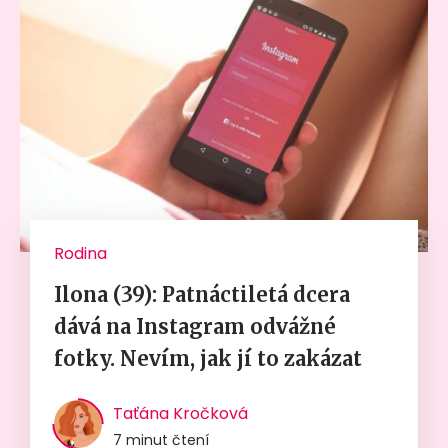
Rodina
Ilona (39): Patnáctiletá dcera
dává na Instagram odvážné
fotky. Nevím, jak jí to zakázat
Taťána Kročková
7 minut čtení