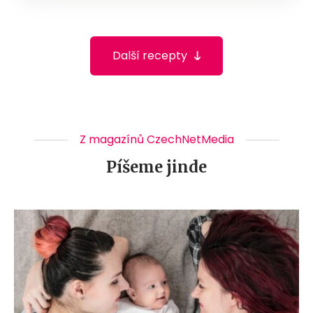
Další recepty
Z magazínů CzechNetMedia
Píšeme jinde