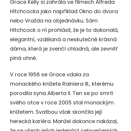
Grace Kelly si zahrála ve filmech Alfreda
Hitchcocka jako například Okno do dvora
nebo Vražda na objednávku. Sám
Hitchcock o ní prohlásil, že je to dokonalá,
elegantní, vzdělaná a neskutečně krásná
dáma, která je zvenčí chladná, ale zevnitř
plná ohně.
V roce 1956 se Grace vdala za
monackého knížete Rainiera III., kterému
porodila syna Alberta II. Ten se po smrti
svého otce v roce 2005 stal monackým
knížetem. Svatbou však skončila její
herecká kariéra. Manžel dokonce nakázal,
že se všech jejích jedenáct celovečerních