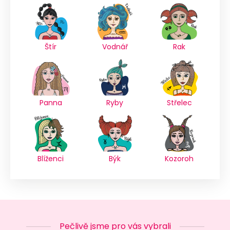
Štír
Vodnář
Rak
Panna
Ryby
Střelec
Blíženci
Býk
Kozoroh
Pečlivě jsme pro vás vybrali