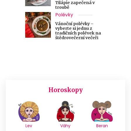
Tilápie zapečená v
troubě
Polévky
Vánoční polévky –
vyberte si jednu z
tradičních polévek na
štědrovečerní večeři
Horoskopy
Lev
Váhy
Beran