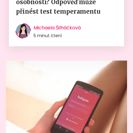
osobnosti? Odpověď může
přinést test temperamentu
Michaela Šilháčková
5 minut čtení