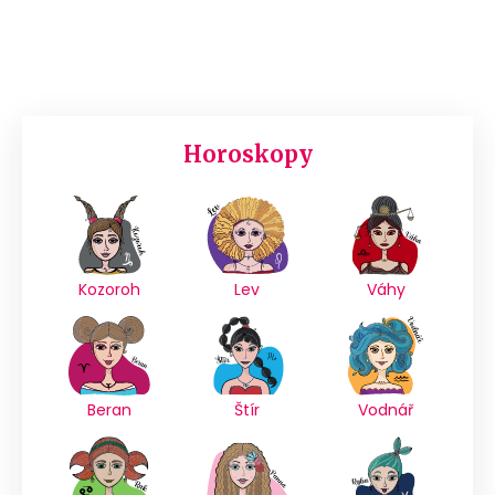
Horoskopy
Kozoroh
Lev
Váhy
Beran
Štír
Vodnář