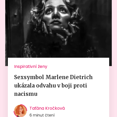
Inspirativní ženy
Sexsymbol Marlene Dietrich
ukázala odvahu v boji proti
nacismu
Taťána Kročková
6 minut čtení