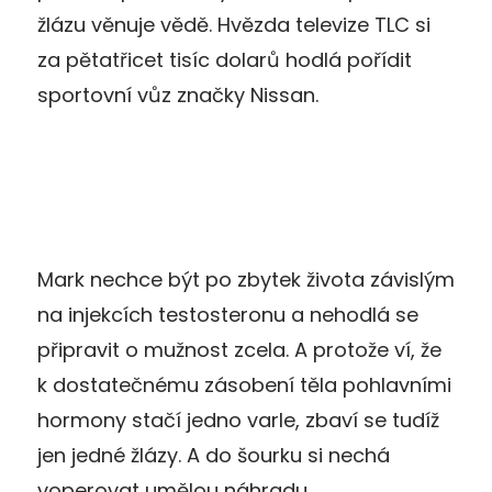
žlázu věnuje vědě. Hvězda televize TLC si
za pětatřicet tisíc dolarů hodlá pořídit
sportovní vůz značky Nissan.
Mark nechce být po zbytek života závislým
na injekcích testosteronu a nehodlá se
připravit o mužnost zcela. A protože ví, že
k dostatečnému zásobení těla pohlavními
hormony stačí jedno varle, zbaví se tudíž
jen jedné žlázy. A do šourku si nechá
voperovat umělou náhradu.