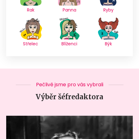
Rak
Panna
Ryby
Střelec
Blíženci
Býk
Pečlivě jsme pro vás vybrali
Výběr šéfredaktora