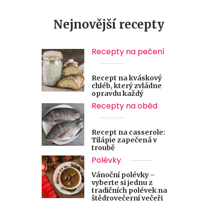
Nejnovější recepty
Recepty na pečení
Recept na kváskový
chléb, který zvládne
opravdu každý
Recepty na oběd
Recept na casserole:
Tilápie zapečená v
troubě
Polévky
Vánoční polévky –
vyberte si jednu z
tradičních polévek na
štědrovečerní večeři