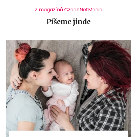
Z magazínů CzechNetMedia
Píšeme jinde