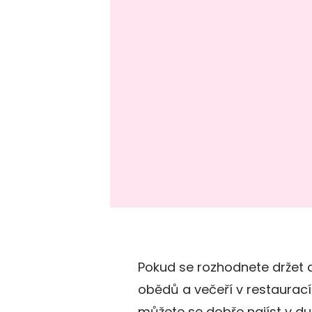
Pokud se rozhodnete držet d
obědů a večeří v restaurac
můžete se dobře najíst v du