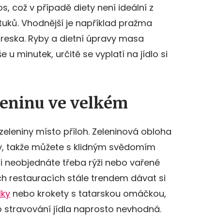
s, což v případě diety není ideální z
 tuků. Vhodnější je například pražma
treska. Ryby a dietní úpravy masa
še u minutek, určitě se vyplatí na jídlo si
eninu ve velkém
zeleniny místo příloh. Zeleninová obloha
ky, takže můžete s klidným svědomím
i neobjednáte třeba rýži nebo vařené
ch restauracích stále trendem dávat si
lky
nebo krokety s tatarskou omáčkou,
o stravování jídla naprosto nevhodná.