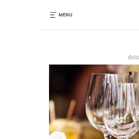
MENU
Ap