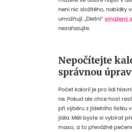
není nic složitého, nabídky
umožňují. „Dietní“
smažený s
nezařazujte.
Nepočítejte kalo
správnou úpra
Počet kalorií je pro lidi hla
ne. Pokud ale chce host rest
při výběru z jídelního lístk
jídla. Měli byste si vybírat
maso, a to převážně pečené