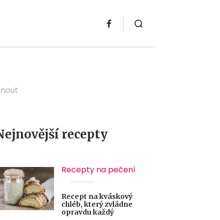
hnout
Nejnovější recepty
Recepty na pečení
Recept na kváskový
chléb, který zvládne
opravdu každý