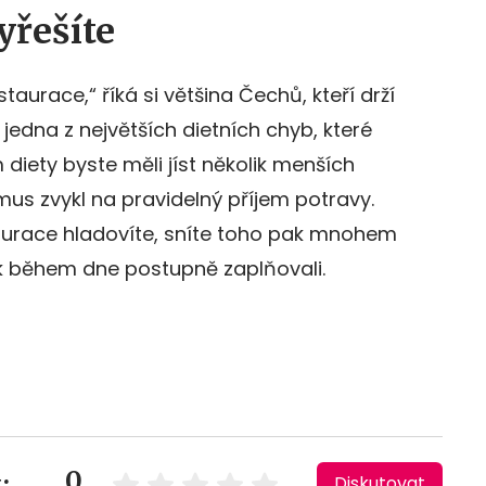
yřešíte
taurace,“ říká si většina Čechů, kteří drží
 jedna z největších dietních chyb, které
diety byste měli jíst několik menších
mus zvykl na pravidelný příjem potravy.
aurace hladovíte, sníte toho pak mnohem
ek během dne postupně zaplňovali.
0
:
Diskutovat