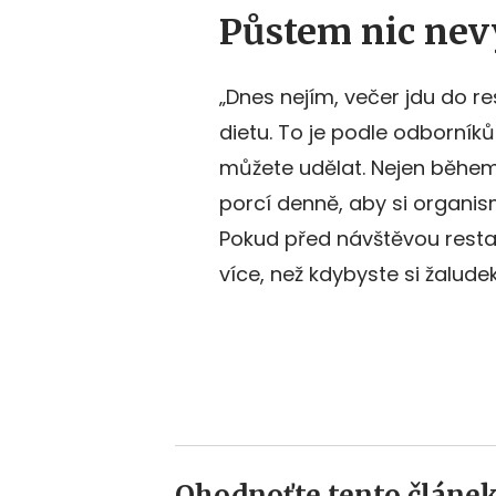
Půstem nic nev
„Dnes nejím, večer jdu do res
dietu. To je podle odborníků
můžete udělat. Nejen během 
porcí denně, aby si organis
Pokud před návštěvou rest
více, než kdybyste si žalud
Ohodnoťte tento článek