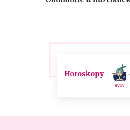
Horoskopy
Ryby