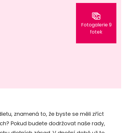
Fotogalerie 9
fotek
ietu, znamená to, že byste se měli zříct
ích? Pokud budete dodržovat naše rady,
chu dietních zásad. V dnešní době už to