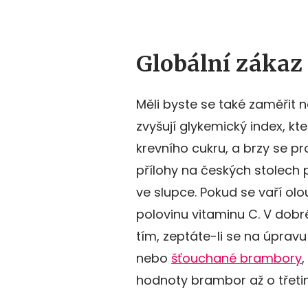
Globální zákaz
Měli byste se také zaměřit n
zvyšují glykemický index, kt
krevního cukru, a brzy se pr
přílohy na českých stolech p
ve slupce. Pokud se vaří ol
polovinu vitaminu C. V dob
tím, zeptáte-li se na úpravu 
nebo
šťouchané brambory
hodnoty brambor až o třetin