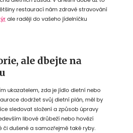
 většiny restaurací nám zdravé stravování
ýr
ale raději do vašeho jídelníčku
rie, ale dbejte na
vu
vním ukazatelem, zda je jídlo dietní nebo
aurace dodržet svůj dietní plán, měl by
u více sledovat složení a způsob úpravy
 především libové drůbeží nebo hovězí
 či dušené a samozřejmě také ryby.