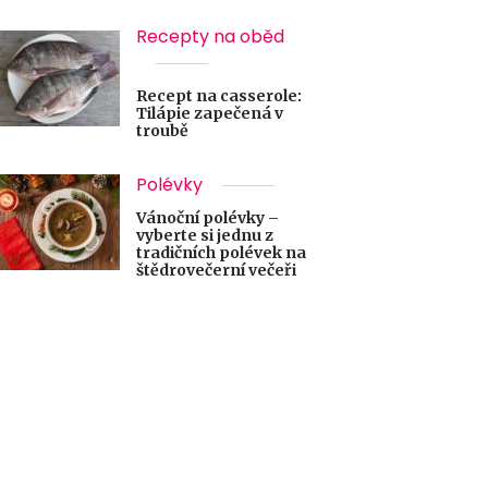
Recepty na oběd
Recept na casserole:
Tilápie zapečená v
troubě
Polévky
Vánoční polévky –
vyberte si jednu z
tradičních polévek na
štědrovečerní večeři