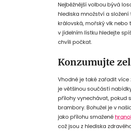
Nejběžnější volbou bývá loso
hlediska množství a složení
královská, mořský vlk nebo 
v jídelním lístku hledejte spí
chvíli počkat.
Konzumujte zel
Vhodné je také zařadit více 
je většinou součástí nabíd
přílohy vynechávat, pokud s
brambory. Bohužel je v naši
jako přílohu smažené
hrano
což jsou z hlediska zdravéh