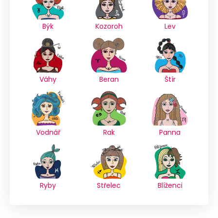
Býk
Kozoroh
Lev
Váhy
Beran
Štír
Vodnář
Rak
Panna
Ryby
Střelec
Blíženci