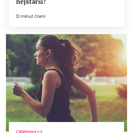
nejstarší?
12 minut čtení
OBěhání.cz