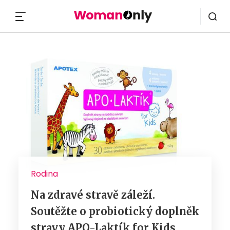
MENU
Rodina
Na zdravé stravě záleží.
Soutěžte o probiotický doplněk
stravy APO-Laktík for Kids