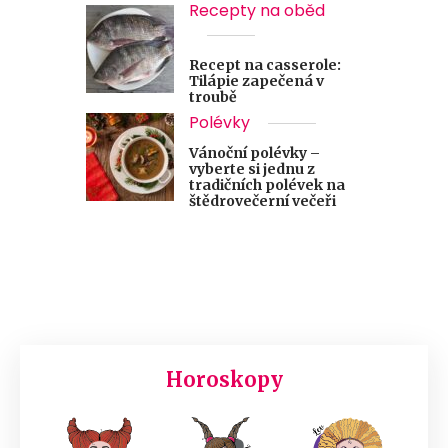
Recepty na oběd
Recept na casserole:
Tilápie zapečená v
troubě
Polévky
Vánoční polévky –
vyberte si jednu z
tradičních polévek na
štědrovečerní večeři
Horoskopy