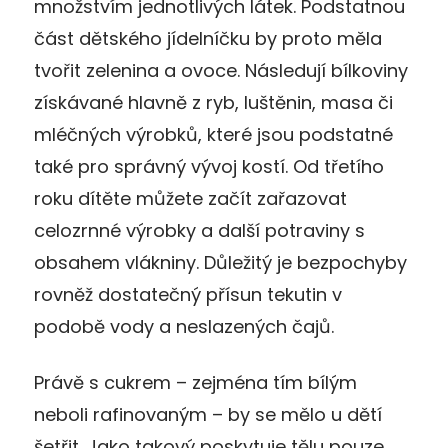
množstvím jednotlivých látek. Podstatnou
část dětského jídelníčku by proto měla
tvořit zelenina a ovoce. Následují bílkoviny
získávané hlavně z ryb, luštěnin, masa či
mléčných výrobků, které jsou podstatné
také pro správný vývoj kostí. Od třetího
roku dítěte můžete začít zařazovat
celozrnné výrobky a další potraviny s
obsahem vlákniny. Důležitý je bezpochyby
rovněž dostatečný přísun tekutin v
podobě vody a neslazených čajů.
Právě s cukrem – zejména tím bílým
neboli rafinovaným – by se mělo u dětí
šetřit. Jako takový poskytuje tělu pouze