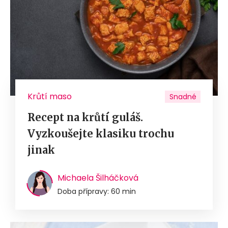
Krůtí maso
Snadné
Recept na krůtí guláš.
Vyzkoušejte klasiku trochu
jinak
Michaela Šilháčková
Doba přípravy: 60 min