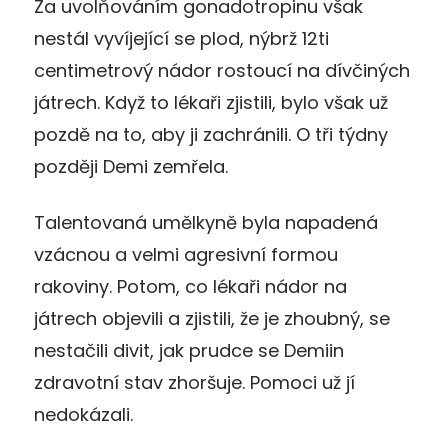
Za uvolňováním gonadotropinu však
nestál vyvíjející se plod, nýbrž 12ti
centimetrový nádor rostoucí na dívčiných
játrech. Když to lékaři zjistili, bylo však už
pozdě na to, aby ji zachránili. O tři týdny
později Demi zemřela.
Talentovaná umělkyně byla napadená
vzácnou a velmi agresivní formou
rakoviny. Potom, co lékaři nádor na
játrech objevili a zjistili, že je zhoubný, se
nestačili divit, jak prudce se Demiin
zdravotní stav zhoršuje. Pomoci už jí
nedokázali.