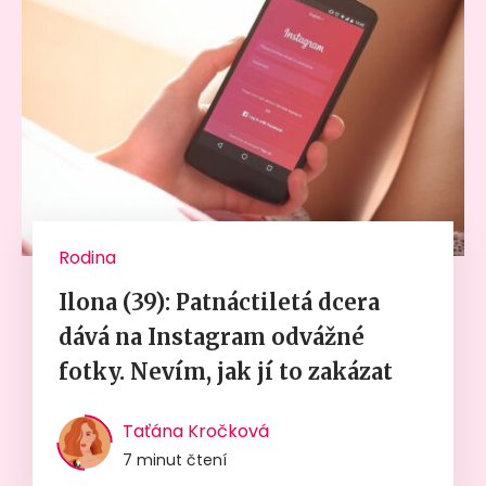
Rodina
Ilona (39): Patnáctiletá dcera
dává na Instagram odvážné
fotky. Nevím, jak jí to zakázat
Taťána Kročková
7 minut čtení