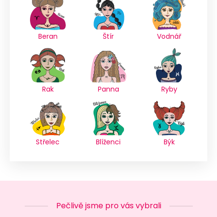
Beran
Štír
Vodnář
Rak
Panna
Ryby
Střelec
Blíženci
Býk
Pečlivě jsme pro vás vybrali