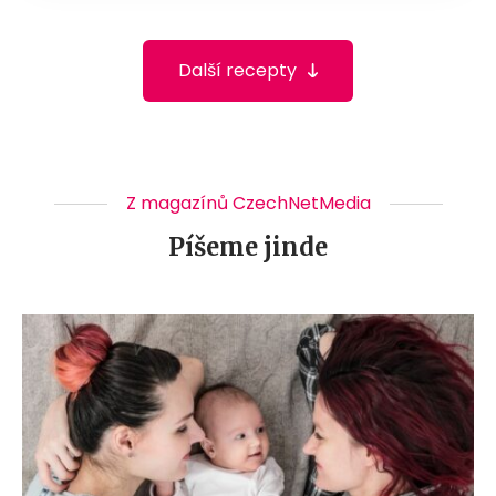
Další recepty
Z magazínů CzechNetMedia
Píšeme jinde