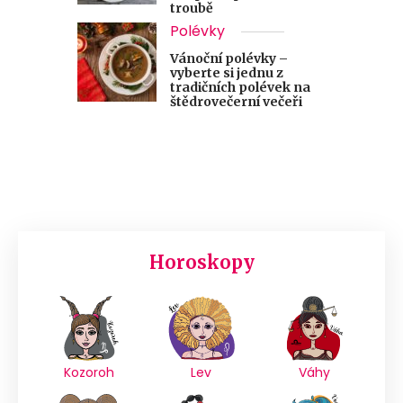
troubě
Polévky
Vánoční polévky –
vyberte si jednu z
tradičních polévek na
štědrovečerní večeři
Horoskopy
Kozoroh
Lev
Váhy