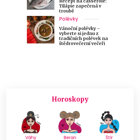
Recept na casserole:
Tilápie zapečená v
troubě
Polévky
Vánoční polévky –
vyberte si jednu z
tradičních polévek na
štědrovečerní večeři
Horoskopy
Váhy
Beran
Štír