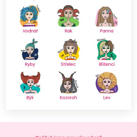
Vodnář
Rak
Panna
Ryby
Střelec
Blíženci
Býk
Kozoroh
Lev