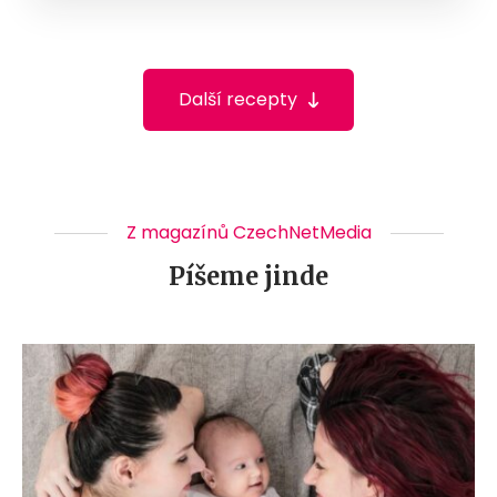
Další recepty
Z magazínů CzechNetMedia
Píšeme jinde