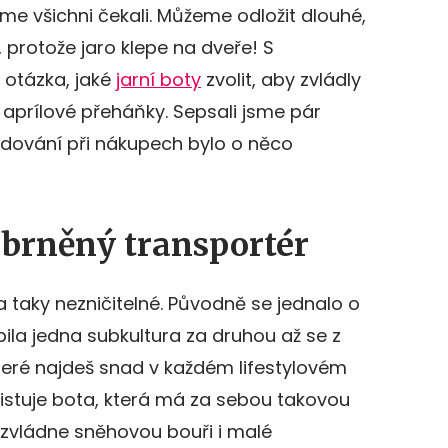
me všichni čekali. Můžeme odložit dlouhé,
, protože jaro klepe na dveře! S
 otázka, jaké
jarní boty
zvolit, aby zvládly
 aprílové přeháňky. Sepsali jsme pár
dování při nákupech bylo o něco
obrněný transportér
 taky nezničitelné. Původně se jednalo o
íbila jedna subkultura za druhou až se z
 které najdeš snad v každém lifestylovém
istuje bota, která má za sebou takovou
í zvládne sněhovou bouři i malé