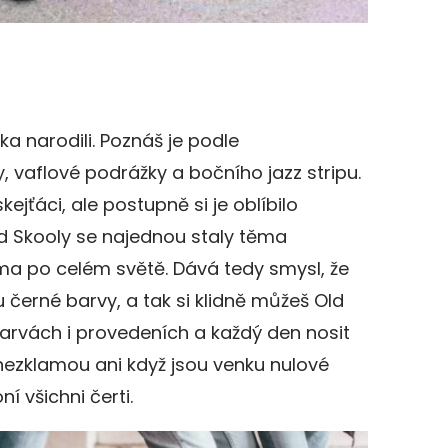
ka narodili. Poznáš je podle
, vaflové podrážky a bočního jazz stripu.
kejťáci, ale postupně si je oblíbilo
d Skooly se najednou staly těma
a po celém světě. Dává tedy smysl, že
černé barvy, a tak si klidně můžeš Old
arvách i provedeních a každý den nosit
a nezklamou ani když jsou venku nulové
í všichni čerti.