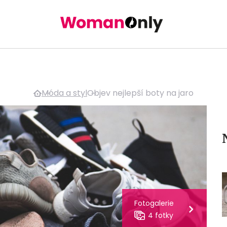
Móda a styl
Objev nejlepší boty na jaro
Fotogalerie
4 fotky