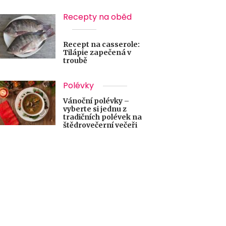
Recepty na oběd
Recept na casserole:
Tilápie zapečená v
troubě
Polévky
Vánoční polévky –
vyberte si jednu z
tradičních polévek na
štědrovečerní večeři