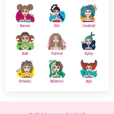
Beran
Štír
Vodnář
Rak
Panna
Ryby
Střelec
Blíženci
Býk