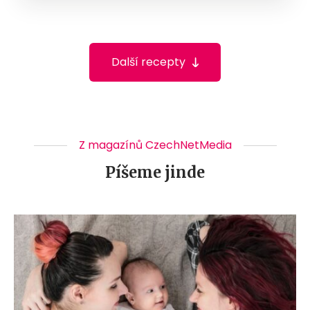
Další recepty
Z magazínů CzechNetMedia
Píšeme jinde