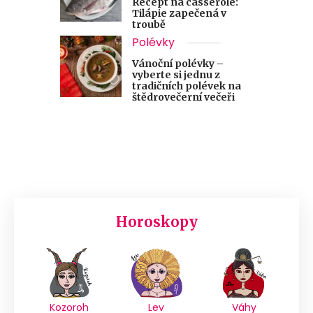
Recept na casserole:
Tilápie zapečená v
troubě
Polévky
Vánoční polévky –
vyberte si jednu z
tradičních polévek na
štědrovečerní večeři
Horoskopy
Kozoroh
Lev
Váhy