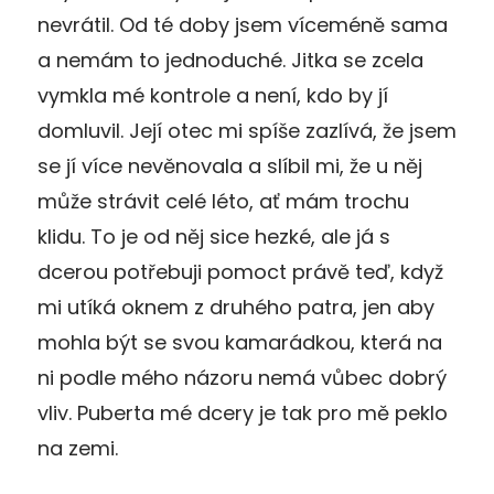
nevrátil. Od té doby jsem víceméně sama
a nemám to jednoduché. Jitka se zcela
vymkla mé kontrole a není, kdo by jí
domluvil. Její otec mi spíše zazlívá, že jsem
se jí více nevěnovala a slíbil mi, že u něj
může strávit celé léto, ať mám trochu
klidu. To je od něj sice hezké, ale já s
dcerou potřebuji pomoct právě teď, když
mi utíká oknem z druhého patra, jen aby
mohla být se svou kamarádkou, která na
ni podle mého názoru nemá vůbec dobrý
vliv. Puberta mé dcery je tak pro mě peklo
na zemi.