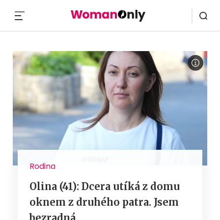
MENU
Rodina
Olina (41): Dcera utíká z domu
oknem z druhého patra. Jsem
bezradná