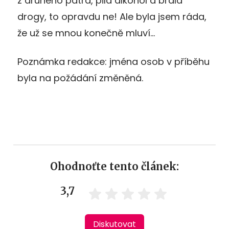
z druhého patra, pila alkohol a brala
drogy, to opravdu ne! Ale byla jsem ráda,
že už se mnou konečně mluví…
Poznámka redakce: jména osob v příběhu
byla na požádání změněná.
Ohodnoťte tento článek:
3,7
Diskutovat