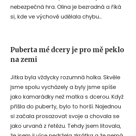
nebezpečná hra. Olina je bezradná a říká
si, kde ve výchově udělala chybu…
Puberta mé dcery je pro mě peklo
na zemi
Jitka byla vždycky rozumná holka. Skvěle
jsme spolu vycházely a byly jsme spíše
jako kamarádky než matka s dcerou. Když
přišla do puberty, bylo to horší. Najednou
si začala prosazovat svoje a chovala se
jako urvaná z řetězu. Tehdy jsem litovala,
že jsem ji více nedržela zkrátka a že nemá