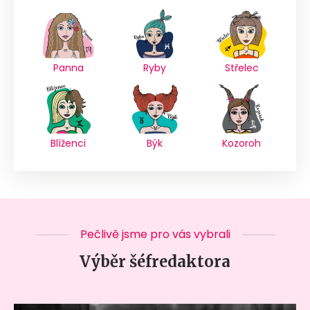
Panna
Ryby
Střelec
Blíženci
Býk
Kozoroh
Pečlivě jsme pro vás vybrali
Výběr šéfredaktora