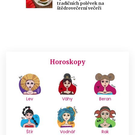
tradičních polévek na
štědrovečerní večeři
Horoskopy
Lev
Váhy
Beran
Štír
Vodnář
Rak