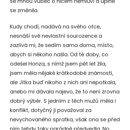
se mnou vůbec o ničem nemluví a úplně
se změnila.
Kudy chodí, nadává na svého otce,
nesnáší své nevlastní sourozence a
zazlívá mi, že sedím sama doma, místo,
abych si někoho našla. Od té doby, co
odešel Honza, s nímž jsem pět let žila,
jsem měla nějaké krátkodobé známosti,
ale Jitka buď nikoho z nich ani nepotkala,
anebo mi dávala najevo, že to není zrovna
dobrý výběr. S jedním z těch mužů měla i
konflikt, dotyčný ji považoval za
nevychovaného spratka, však ona se před
ním tehdy taky parádně předvedla. No,