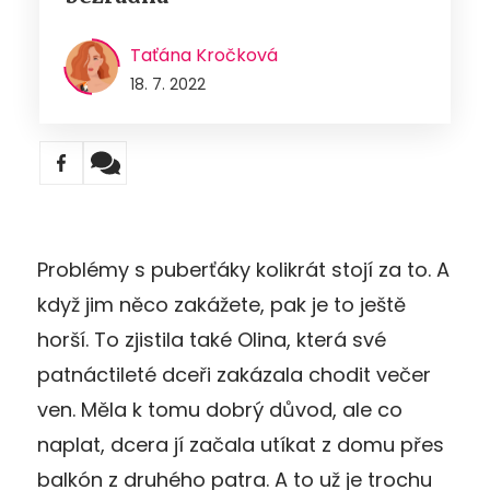
Taťána Kročková
18. 7. 2022
Problémy s puberťáky kolikrát stojí za to. A
když jim něco zakážete, pak je to ještě
horší. To zjistila také Olina, která své
patnáctileté dceři zakázala chodit večer
ven. Měla k tomu dobrý důvod, ale co
naplat, dcera jí začala utíkat z domu přes
balkón z druhého patra. A to už je trochu