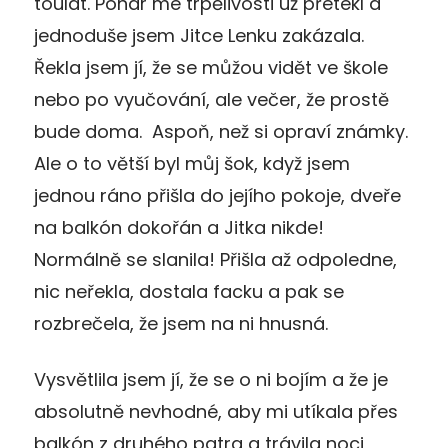
toulat. Pohár mé trpělivosti už přetekl a
jednoduše jsem Jitce Lenku zakázala.
Řekla jsem jí, že se můžou vidět ve škole
nebo po vyučování, ale večer, že prostě
bude doma. Aspoň, než si opraví známky.
Ale o to větší byl můj šok, když jsem
jednou ráno přišla do jejího pokoje, dveře
na balkón dokořán a Jitka nikde!
Normálně se slanila! Přišla až odpoledne,
nic neřekla, dostala facku a pak se
rozbrečela, že jsem na ni hnusná.
Vysvětlila jsem jí, že se o ni bojím a že je
absolutně nevhodné, aby mi utíkala přes
balkón z druhého patra a trávila noci