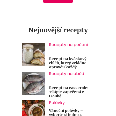
Nejnovější recepty
Recepty na pečení
Recept na kváskový
chléb, který zvládne
opravdu každý
Recepty na oběd
Recept na casserole:
Tilápie zapečená v
troubě
Polévky
Vánoční polévky –
vyberte si jednu z