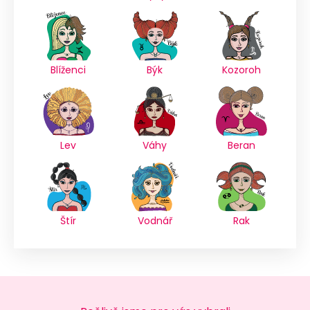
Blíženci
Býk
Kozoroh
Lev
Váhy
Beran
Štír
Vodnář
Rak