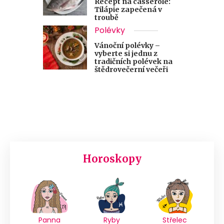
Recept na casserole:
Tilápie zapečená v
troubě
Polévky
Vánoční polévky –
vyberte si jednu z
tradičních polévek na
štědrovečerní večeři
Horoskopy
Panna
Ryby
Střelec