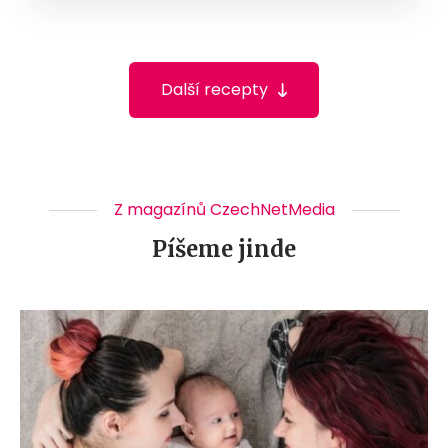
Další recepty
Z magazínů CzechNetMedia
Píšeme jinde