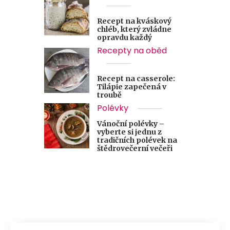
Recept na kváskový
chléb, který zvládne
opravdu každý
Recepty na oběd
Recept na casserole:
Tilápie zapečená v
troubě
Polévky
Vánoční polévky –
vyberte si jednu z
tradičních polévek na
štědrovečerní večeři