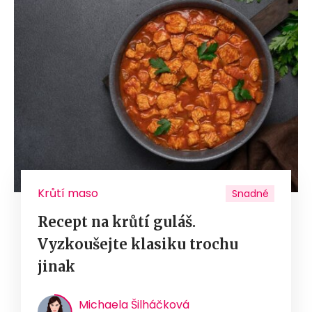
Krůtí maso
Snadné
Recept na krůtí guláš.
Vyzkoušejte klasiku trochu
jinak
Michaela Šilháčková