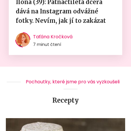
Ilona (39): Patnáctiletá dcera
dává na Instagram odvážné
fotky. Nevím, jak jí to zakázat
Taťána Kročková
7 minut čtení
Pochoutky, které jsme pro vás vyzkoušeli
Recepty