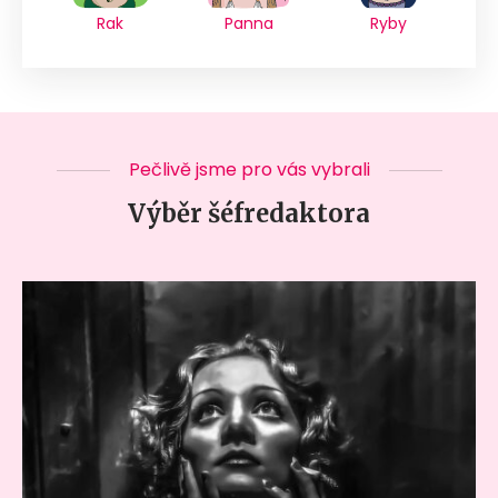
Rak
Panna
Ryby
Pečlivě jsme pro vás vybrali
Výběr šéfredaktora