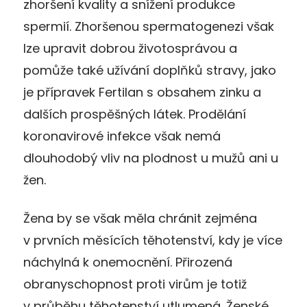
zhoršení kvality a snížení produkce
spermií. Zhoršenou spermatogenezi však
lze upravit dobrou životosprávou a
pomůže také užívání doplňků stravy, jako
je přípravek Fertilan s obsahem zinku a
dalších prospěšných látek. Prodělání
koronavirové infekce však nemá
dlouhodobý vliv na plodnost u mužů ani u
žen.
Žena by se však měla chránit zejména
v prvních měsících těhotenství, kdy je více
náchylná k onemocnění. Přirozená
obranyschopnost proti virům je totiž
v průběhu těhotenství utlumená. Ženské