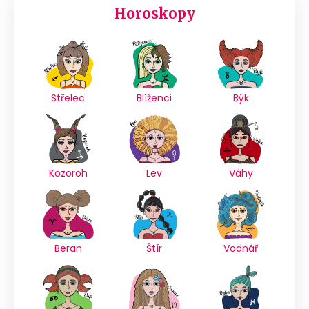
Horoskopy
Střelec
Blíženci
Býk
Kozoroh
Lev
Váhy
Beran
Štír
Vodnář