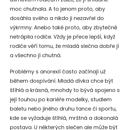
moc chutnala. A to jenom proto, aby
dosáhla svého a nikdo ji nezavřel do
výkrmny. Anebo také proto, aby zbytečně
netrápila rodiče. Vždy je přece lepší, když
rodiče věří tomu, že mladá slečna dobře jí
a všechno jí chutná.
Problémy s anorexií často začínají už
během dospívání. Mladá dívka chce být
štíhlá a krásná, mnohdy to bývá spojeno s
její touhou po kariéře modelky, studiem
baletu nebo jiného druhu tance či sportu,
kde se vyžaduje štíhlá, mrštná a dokonalá
postava. U některých slečen ale může být