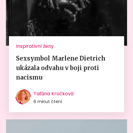
Inspirativní ženy
Sexsymbol Marlene Dietrich
ukázala odvahu v boji proti
nacismu
Taťána Kročková
6 minut čtení