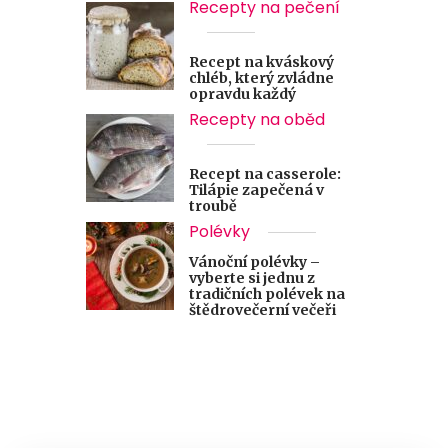
Recepty na pečení
Recept na kváskový
chléb, který zvládne
opravdu každý
Recepty na oběd
Recept na casserole:
Tilápie zapečená v
troubě
Polévky
Vánoční polévky –
vyberte si jednu z
tradičních polévek na
štědrovečerní večeři