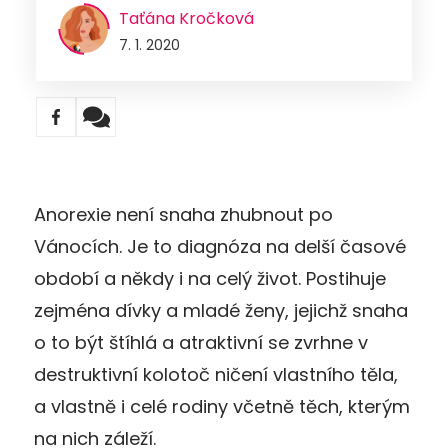
Taťána Kročková
7. 1. 2020
Anorexie není snaha zhubnout po
Vánocích. Je to diagnóza na delší časové
období a někdy i na celý život. Postihuje
zejména dívky a mladé ženy, jejichž snaha
o to být štíhlá a atraktivní se zvrhne v
destruktivní kolotoč ničení vlastního těla,
a vlastně i celé rodiny včetně těch, kterým
na nich záleží.