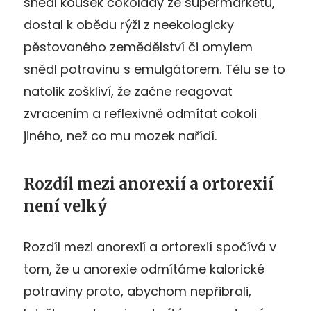
snědl kousek čokolády ze supermarketu,
dostal k obědu rýži z neekologicky
pěstovaného zemědělství či omylem
snědl potravinu s emulgátorem. Tělu se to
natolik zoškliví, že začne reagovat
zvracením a reflexivně odmítat cokoli
jiného, než co mu mozek nařídí.
Rozdíl mezi anorexií a ortorexií
není velký
Rozdíl mezi anorexií a ortorexií spočívá v
tom, že u anorexie odmítáme kalorické
potraviny proto, abychom nepřibrali,