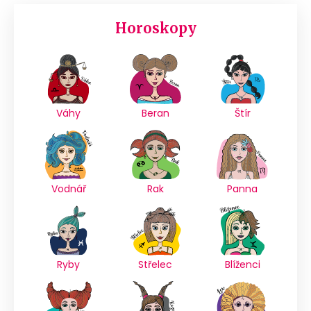
Horoskopy
Váhy
Beran
Štír
Vodnář
Rak
Panna
Ryby
Střelec
Blíženci