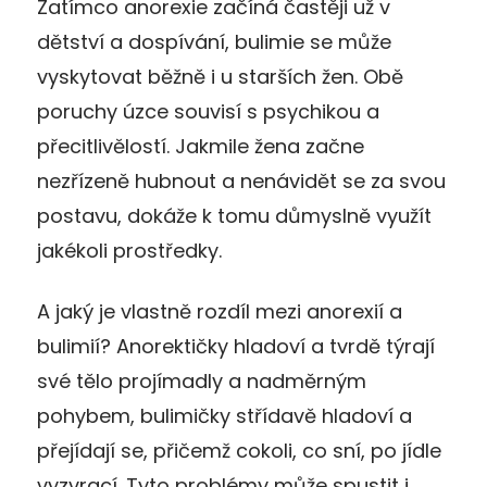
Zatímco anorexie začíná častěji už v
dětství a dospívání, bulimie se může
vyskytovat běžně i u starších žen. Obě
poruchy úzce souvisí s psychikou a
přecitlivělostí. Jakmile žena začne
nezřízeně hubnout a nenávidět se za svou
postavu, dokáže k tomu důmyslně využít
jakékoli prostředky.
A jaký je vlastně rozdíl mezi anorexií a
bulimií? Anorektičky hladoví a tvrdě týrají
své tělo projímadly a nadměrným
pohybem, bulimičky střídavě hladoví a
přejídají se, přičemž cokoli, co sní, po jídle
vyzvrací. Tyto problémy může spustit i