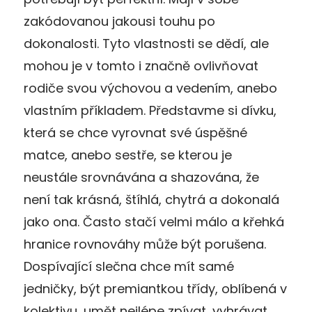
zakódovanou jakousi touhu po
dokonalosti. Tyto vlastnosti se dědí, ale
mohou je v tomto i značně ovlivňovat
rodiče svou výchovou a vedením, anebo
vlastním příkladem. Představme si dívku,
která se chce vyrovnat své úspěšné
matce, anebo sestře, se kterou je
neustále srovnávána a shazována, že
není tak krásná, štíhlá, chytrá a dokonalá
jako ona. Často stačí velmi málo a křehká
hranice rovnováhy může být porušena.
Dospívající slečna chce mít samé
jedničky, být premiantkou třídy, oblíbená v
kolektivu, umět nejlépe zpívat, vyhrávat