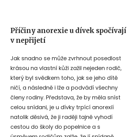
Příčiny anorexie u dívek spočívají
v nepřijetí
Jak snadno se může zvrhnout posedlost
krásou na vlastní kůži zažil nejeden rodič,
který byl svědkem toho, jak se jeho dítě
ničí, a následně i lže a podvádí všechny
členy rodiny. Představa, že by měla sníst
celou snídani, je u dívky trpící anorexií
natolik děsivá, že ji raději tajně vyhodí
cestou do školy do popelnice a s
úsměvem rodičům zalže, že jí snídaně