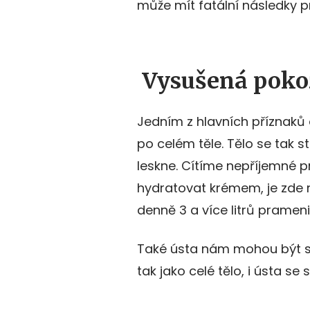
může mít fatální následky p
Vysušená pokož
Jedním z hlavních příznaků
po celém těle. Tělo se tak
leskne. Cítíme nepříjemné pn
hydratovat krémem, je zde n
denně 3 a více litrů prameni
Také ústa nám mohou být si
tak jako celé tělo, i ústa se