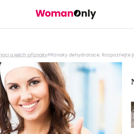
oci a jejich příznaky
Příznaky dehydratace. Rozpoznejte ji 