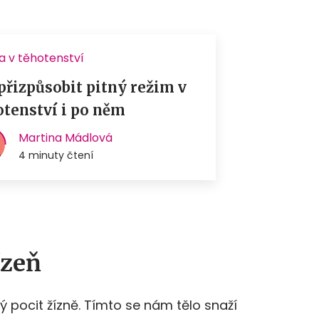
ízeň
ý pocit žízně. Tímto se nám tělo snaží