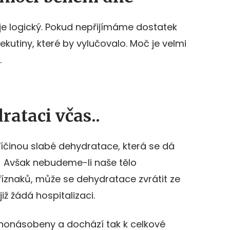
je logický. Pokud nepřijímáme dostatek
ekutiny, které by vylučovalo. Moč je velmi
.
rataci včas..
říčinou slabé dehydratace, která se dá
. Avšak nebudeme-li naše tělo
říznaků, může se dehydratace zvrátit ze
již žádá hospitalizaci.
honásobeny a dochází tak k celkové