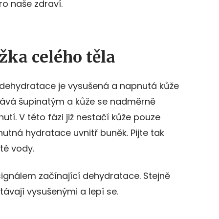
ro naše zdraví.
ka celého těla
 dehydratace je vysušená a napnutá kůže
 stává šupinatým a kůže se nadměrně
utí. V této fázi již nestačí kůže pouze
utná hydratace uvnitř buněk. Pijte tak
té vody.
gnálem začínající dehydratace. Stejně
 stávají vysušenými a lepí se.