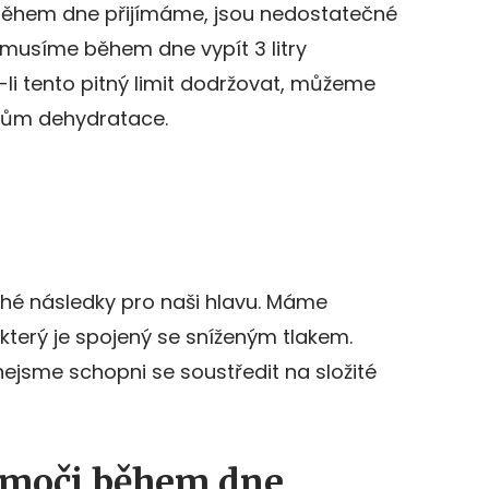
é během dne přijímáme, jsou nedostatečné
 musíme během dne vypít 3 litry
i tento pitný limit dodržovat, můžeme
edkům dehydratace.
hé následky pro naši hlavu. Máme
 který je spojený se sníženým tlakem.
nejsme schopni se soustředit na složité
 moči během dne