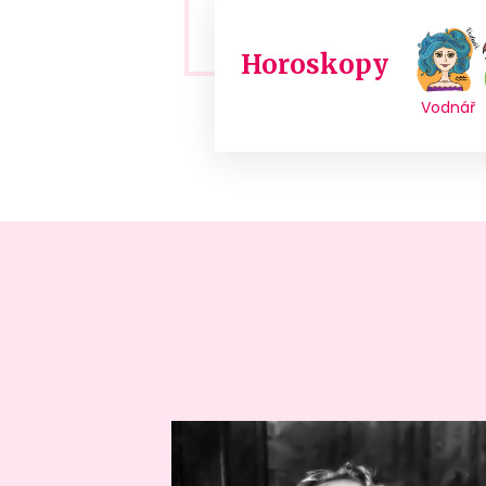
Horoskopy
Vodnář