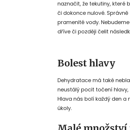
naznačit, že tekutiny, kter
či dokonce nulové. Správně
pramenité vody. Nebudeme-l
dříve či později čelit násl
Bolest hlavy
Dehydratace má také nebla
neustálý pocit točení hlavy,
Hlava nás bolí každý den a 
úkoly.
Malé množství