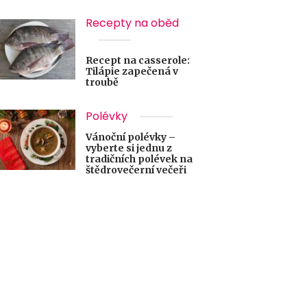
Recepty na oběd
Recept na casserole:
Tilápie zapečená v
troubě
Polévky
Vánoční polévky –
vyberte si jednu z
tradičních polévek na
štědrovečerní večeři