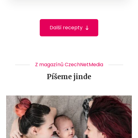
Další recepty
Z magazínů CzechNetMedia
Píšeme jinde