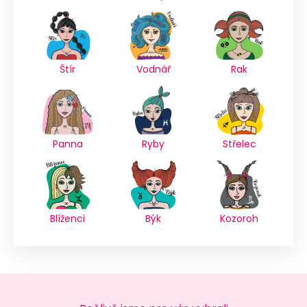
Štír
Vodnář
Rak
Panna
Ryby
Střelec
Blíženci
Býk
Kozoroh