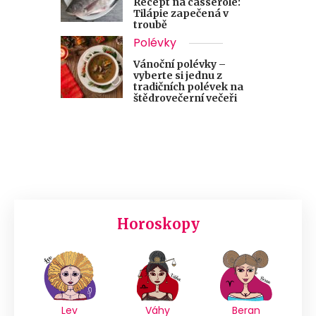
Recept na casserole:
Tilápie zapečená v
troubě
Polévky
Vánoční polévky –
vyberte si jednu z
tradičních polévek na
štědrovečerní večeři
Horoskopy
Lev
Váhy
Beran