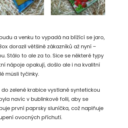
oudu a venku to vypadá na blížící se jaro,
x dorazil většině zákazníků až nyní –
u. Stálo to ale za to. Sice se některé typy
 nápoje opakují, došlo ale i na kvalitní
 müsli tyčinky.
 do zelené krabice vystlané syntetickou
la navíc v bublinkové folii, aby se
ibuje první paprsky sluníčka, což naplňuje
upení ovocných příchutí.