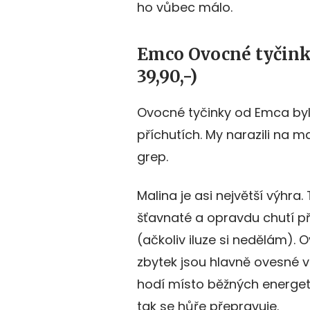
ho vůbec málo.
Emco Ovocné tyčinky
39,90,-)
Ovocné tyčinky od Emca by
příchutích. My narazili na m
grep.
Malina je asi největší výhra.
šťavnaté a opravdu chutí p
(ačkoliv iluze si nedělám). 
zbytek jsou hlavně ovesné v
hodí místo běžných energeti
tak se hůře přepravuje.