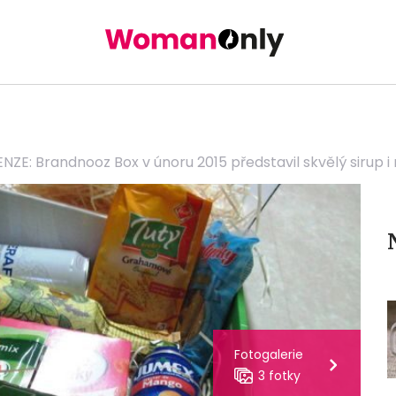
NZE: Brandnooz Box v únoru 2015 představil skvělý sirup i 
Fotogalerie
3 fotky