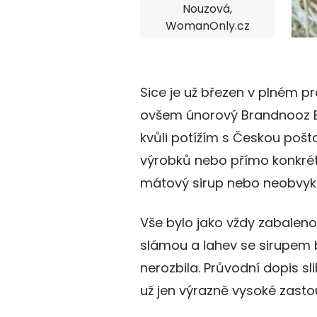
Nouzová,
WomanOnly.cz
Sice je už březen v plném pr
ovšem únorový Brandnooz Bo
kvůli potížím s Českou pošto
výrobků nebo přímo konkrétní
mátový sirup nebo neobvyklé
Vše bylo jako vždy zabaleno
slámou a lahev se sirupem by
nerozbila. Průvodní dopis sl
už jen výrazně vysoké zasto