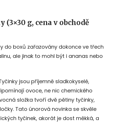
 (3×30 g, cena v obchodě
ly do boxů zařazovány dokonce ve třech
alinu, ale jinak to mohl být i ananas nebo
 Tyčinky jsou příjemně sladkokyselé,
řipomínají ovoce, ne nic chemického
Ovocná složka tvoří dvě pětiny tyčinky,
ločky. Tato únorová novinka se skvěle
ckých tyčinek, akorát je dost měkká, a