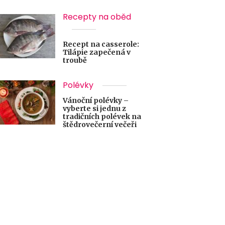
Recepty na oběd
Recept na casserole:
Tilápie zapečená v
troubě
Polévky
Vánoční polévky –
vyberte si jednu z
tradičních polévek na
štědrovečerní večeři