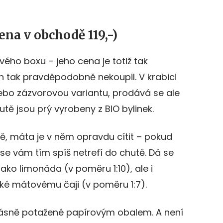
ena v obchodě 119,-)
ového boxu – jeho cena je totiž tak
en tak pravděpodobně nekoupil. V krabici
ebo zázvorovou variantu, prodává se ale
utě jsou prý vyrobeny z BIO bylinek.
ě, máta je v něm opravdu cítit – pokud
 se vám tím spíš netrefí do chutě. Dá se
ko limonáda (v poměru 1:10), ale i
ízké mátovému čaji (v poměru 1:7).
 krásně potažené papírovým obalem. A není