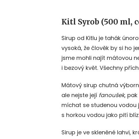
Kitl Syrob (500 ml, c
Sirup od Kitlu je tahák únor
vysoká, že člověk by si ho j
jsme mohli najít mátovou n
i bezový květ. Všechny přích
Mátový sirup chutná výborn
ale nejste její
fanoušek
, pak
míchat se studenou vodou ja
s horkou vodou jako pití bl
Sirup je ve skleněné lahvi,