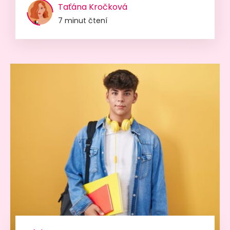
Taťána Kročková
7 minut čtení