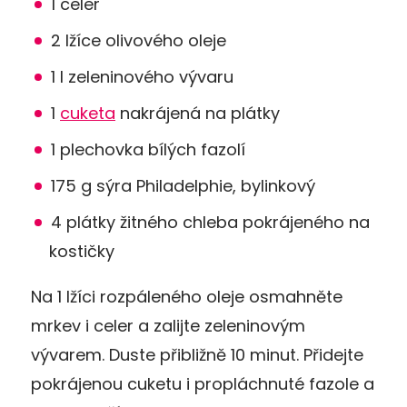
1 celer
2 lžíce olivového oleje
1 l zeleninového vývaru
1
cuketa
nakrájená na plátky
1 plechovka bílých fazolí
175 g sýra Philadelphie, bylinkový
4 plátky žitného chleba pokrájeného na
kostičky
Na 1 lžíci rozpáleného oleje osmahněte
mrkev i celer a zalijte zeleninovým
vývarem. Duste přibližně 10 minut. Přidejte
pokrájenou cuketu i propláchnuté fazole a