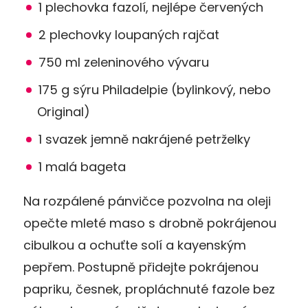
1 plechovka fazolí, nejlépe červených
2 plechovky loupaných rajčat
750 ml zeleninového vývaru
175 g sýru Philadelpie (bylinkový, nebo
Original)
1 svazek jemně nakrájené petrželky
1 malá bageta
Na rozpálené pánvičce pozvolna na oleji
opečte mleté maso s drobně pokrájenou
cibulkou a ochuťte solí a kayenským
pepřem. Postupně přidejte pokrájenou
papriku, česnek, propláchnuté fazole bez