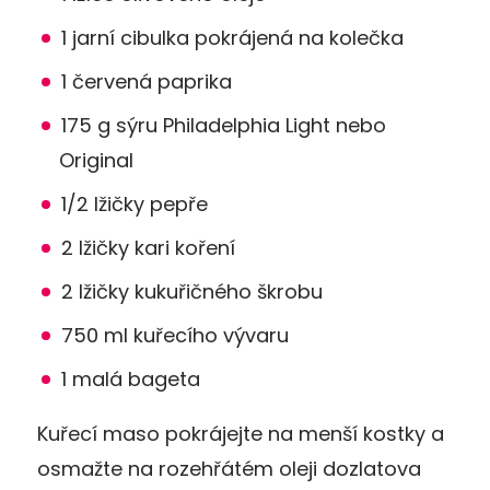
1 jarní cibulka pokrájená na kolečka
1 červená paprika
175 g sýru Philadelphia Light nebo
Original
1/2 lžičky pepře
2 lžičky kari koření
2 lžičky kukuřičného škrobu
750 ml kuřecího vývaru
1 malá bageta
Kuřecí maso pokrájejte na menší kostky a
osmažte na rozehřátém oleji dozlatova