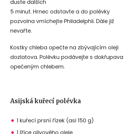
duste dalších
5 minut. Hrnec odstavte a do polévky
pozvolna vmíchejte Philadelphii. Dále již
nevařte.
Kostky chleba opečte na zbývajícím oleji
dozlatova. Polévku podávejte s dokřupava
opečeným chlebem.
Asijská kuřecí polévka
1 kuřecí prsní řízek (asi 150 g)
1 lžíce olivového oleje