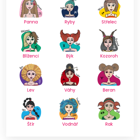
Panna
Ryby
Střelec
Blíženci
Býk
Kozoroh
Lev
Váhy
Beran
Štír
Vodnář
Rak