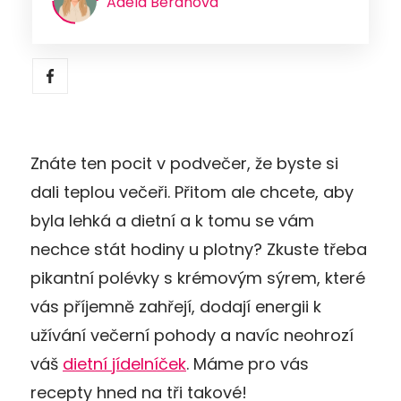
Adéla Beranová
Znáte ten pocit v podvečer, že byste si
dali teplou večeři. Přitom ale chcete, aby
byla lehká a dietní a k tomu se vám
nechce stát hodiny u plotny? Zkuste třeba
pikantní polévky s krémovým sýrem, které
vás příjemně zahřejí, dodají energii k
užívání večerní pohody a navíc neohrozí
váš
dietní jídelníček
. Máme pro vás
recepty hned na tři takové!