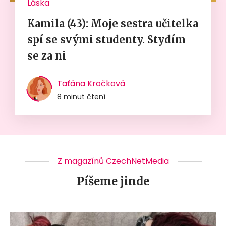
Láska
Kamila (43): Moje sestra učitelka
spí se svými studenty. Stydím
se za ni
Taťána Kročková
8 minut čtení
Z magazínů CzechNetMedia
Píšeme jinde