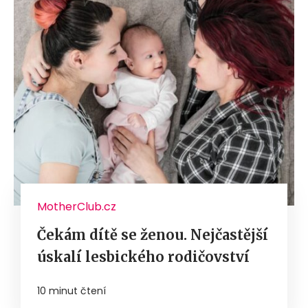
MotherClub.cz
Čekám dítě se ženou. Nejčastější
úskalí lesbického rodičovství
10 minut čtení