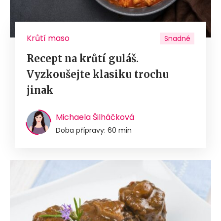
Krůtí maso
Snadné
Recept na krůtí guláš.
Vyzkoušejte klasiku trochu
jinak
Michaela Šilháčková
Doba přípravy: 60 min