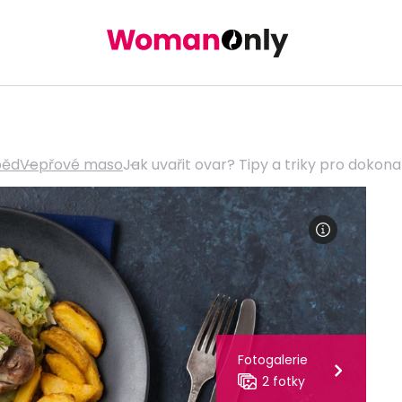
běd
Vepřové maso
Jak uvařit ovar? Tipy a triky pro doko
Fotogalerie
2 fotky