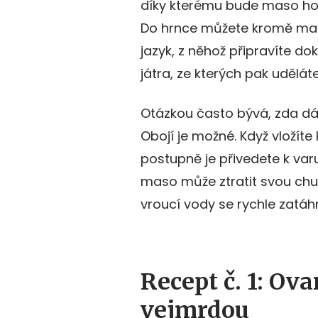
díky kterému bude maso hot
Do hrnce můžete kromě mas
jazyk, z něhož připravíte 
játra, ze kterých pak uděláte
Otázkou často bývá, zda dá
Obojí je možné. Když vložít
postupně je přivedete k varu
maso může ztratit svou ch
vroucí vody se rychle zatáh
Recept č. 1: Ov
vejmrdou