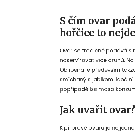
S čím ovar pod
hořčice to nejd
Ovar se tradičně podává s h
naservírovat více druhů. Na
Oblíbená je především tak
smíchaný s jablkem. Ideální 
popřípadě lze maso konzumo
Jak uvařit ovar
K přípravě ovaru je nejjedno