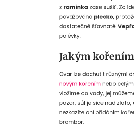
z
ramínka
zase sušší. Za id
považováno
plecko
, protož
dostatečně šťavnaté.
Vepřo
polévky.
Jakým kořením 
Ovar lze dochutit různými d
novým kořením
nebo celým 
vložíme do vody, jej můžeme 
pozor, sůl je sice nad zlato
nezkazíte ani přidáním kořen
brambor.