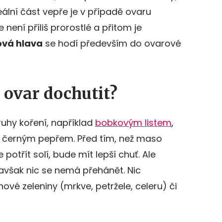
eální část vepře je v případě ovaru
e není příliš prorostlé a přitom je
vá hlava
se hodí především do ovarové
ovar dochutit?
ruhy koření, například
bobkovým listem
,
černým pepřem. Před tím, než maso
potřít solí, bude mít lepší chuť. Ale
, avšak nic se nemá přehánět. Nic
ové zeleniny (mrkve, petržele, celeru) či