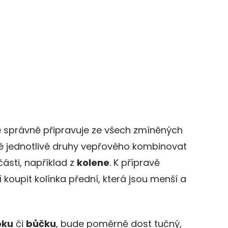
e správně připravuje ze všech zmíněných
né jednotlivé druhy vepřového kombinovat
 části, například z
kolene
. K přípravě
 koupit kolínka přední, která jsou menší a
oku
či
bůčku
, bude poměrně dost tučný,