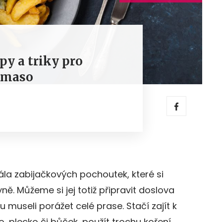
ipy a triky pro
 maso
la zabijačkových pochoutek, které si
ně. Můžeme si jej totiž připravit doslova
 museli porážet celé prase. Stačí zajít k
o, plecko či bůček, použít trochu koření,