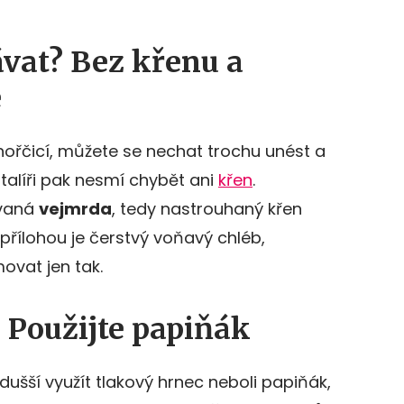
ávat? Bez křenu a
e
ořčicí, můžete se nechat trochu unést a
 talíři pak nesmí chybět ani
křen
.
zvaná
vejmrda
, tedy nastrouhaný křen
přílohou je čerstvý voňavý chléb,
vat jen tak.
? Použijte papiňák
dušší využít tlakový hrnec neboli papiňák,