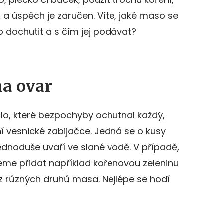
t a úspěch je zaručen. Víte, jaké maso se
o dochutit a s čím jej podávat?
na ovar
dlo, které bezpochyby ochutnal každý,
ní vesnické zabijačce. Jedná se o kusy
dnoduše uvaří ve slané vodě. V případě,
eme přidat například kořenovou zeleninu
t z různých druhů masa. Nejlépe se hodí