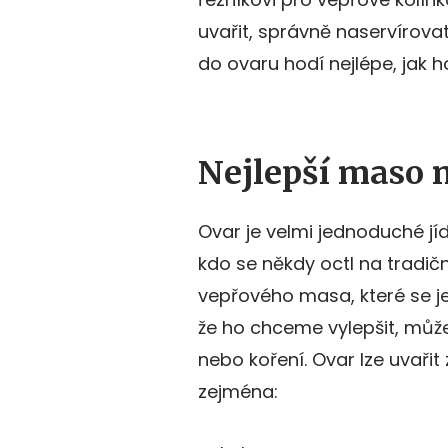
uvařit, správně naservírova
do ovaru hodí nejlépe, jak h
Nejlepší maso 
Ovar je velmi jednoduché jí
kdo se někdy octl na tradič
vepřového masa, které se je
že ho chceme vylepšit, můž
nebo koření. Ovar lze uvaři
zejména: