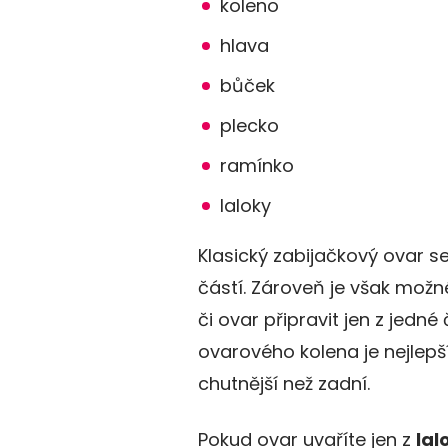
koleno
hlava
bůček
plecko
ramínko
laloky
Klasický zabijačkový ovar s
částí. Zároveň je však mož
či ovar připravit jen z jedné
ovarového kolena je nejlepší
chutnější než zadní.
Pokud ovar uvaříte jen z
lal