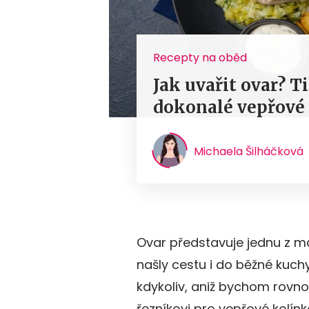
Recepty na oběd
Jak uvařit ovar? T
dokonalé vepřové
Michaela Šilháčková
Ovar představuje jednu z má
našly cestu i do běžné kuchy
kdykoliv, aniž bychom rovnou
řezníkovi pro vepřové kolínk