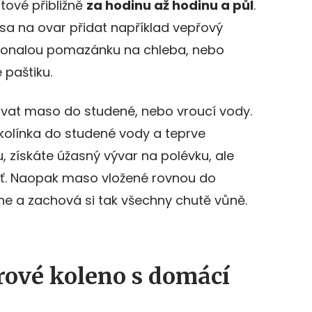
ové přibližně
za hodinu až hodinu a půl
.
a na ovar přidat například vepřový
dokonalou pomazánku na chleba, nebo
 paštiku.
vat maso do studené, nebo vroucí vody.
e kolínka do studené vody a teprve
, získáte úžasný vývar na polévku, ale
uť. Naopak maso vložené rovnou do
ne a zachová si tak všechny chutě vůně.
arové koleno s domácí