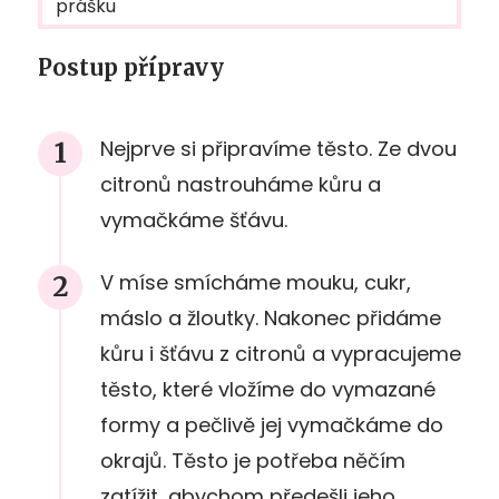
prášku
Postup přípravy
Nejprve si připravíme těsto. Ze dvou
citronů nastrouháme kůru a
vymačkáme šťávu.
V míse smícháme mouku, cukr,
máslo a žloutky. Nakonec přidáme
kůru i šťávu z citronů a vypracujeme
těsto, které vložíme do vymazané
formy a pečlivě jej vymačkáme do
okrajů. Těsto je potřeba něčím
zatížit, abychom předešli jeho