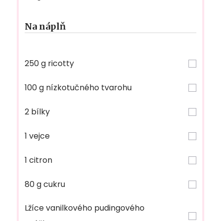
Na náplň
250 g ricotty
100 g nízkotučného tvarohu
2 bílky
1 vejce
1 citron
80 g cukru
Lžíce vanilkového pudingového