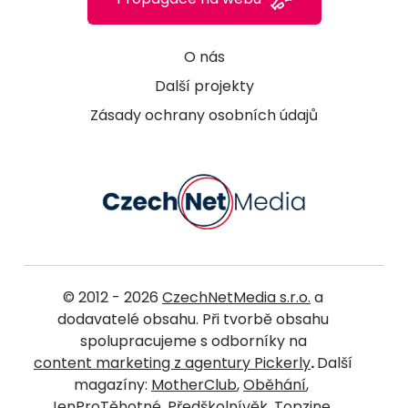
O nás
Další projekty
Zásady ochrany osobních údajů
© 2012 - 2026
CzechNetMedia s.r.o.
a
dodavatelé obsahu. Při tvorbě obsahu
spolupracujeme s odborníky na
content marketing z agentury Pickerly
.
Další
magazíny:
MotherClub
,
Oběhání
,
JenProTěhotné
,
Předškolnívěk
,
Topzine
,