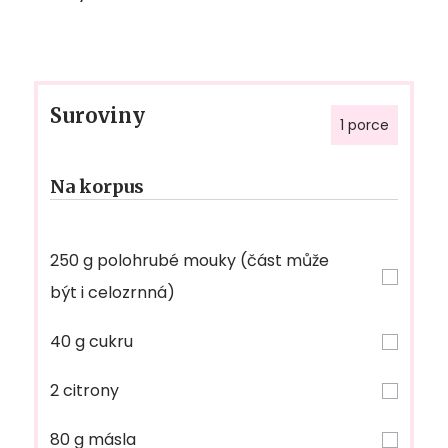
Suroviny
1 porce
Na korpus
250 g polohrubé mouky (část může
být i celozrnná)
40 g cukru
2 citrony
80 g másla