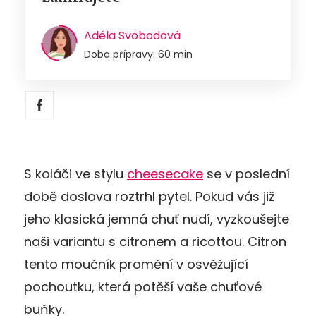
Adéla Svobodová
Doba přípravy: 60 min
S koláči ve stylu
cheesecake
se v poslední
době doslova roztrhl pytel. Pokud vás již
jeho klasická jemná chuť nudí, vyzkoušejte
naši variantu s citronem a ricottou. Citron
tento moučník promění v osvěžující
pochoutku, která potěší vaše chuťové
buňky.