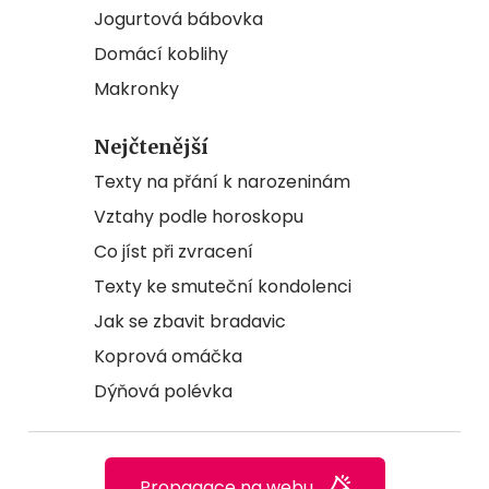
Jogurtová bábovka
Domácí koblihy
Makronky
Nejčtenější
Texty na přání k narozeninám
Vztahy podle horoskopu
Co jíst při zvracení
Texty ke smuteční kondolenci
Jak se zbavit bradavic
Koprová omáčka
Dýňová polévka
Propagace na webu