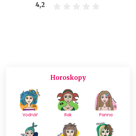
4,2
Horoskopy
Vodnář
Rak
Panna