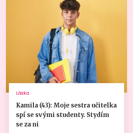
Láska
Kamila (43): Moje sestra učitelka
spí se svými studenty. Stydím
se za ni