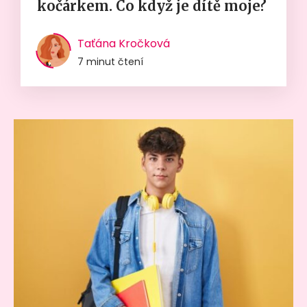
kočárkem. Co když je dítě moje?
Taťána Kročková
7 minut čtení