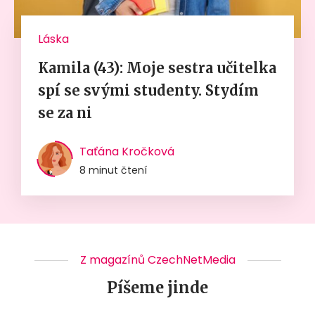
Láska
Kamila (43): Moje sestra učitelka
spí se svými studenty. Stydím
se za ni
Taťána Kročková
8 minut čtení
Z magazínů CzechNetMedia
Píšeme jinde