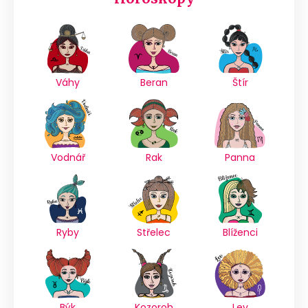
Váhy
Beran
Štír
Vodnář
Rak
Panna
Ryby
Střelec
Blíženci
Býk
Kozoroh
Lev