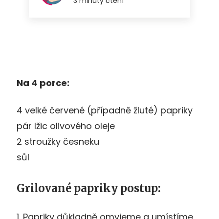
Na 4 porce:
4 velké červené (případně žluté) papriky
pár lžic olivového oleje
2 stroužky česneku
sůl
Grilované papriky postup:
1. Papriky důkladně omyjeme a umístíme