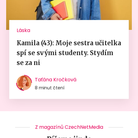
Láska
Kamila (43): Moje sestra učitelka
spí se svými studenty. Stydím
se za ni
Taťána Kročková
8 minut čtení
Z magazínů CzechNetMedia