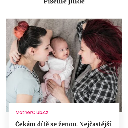
Píšeme jinde
MotherClub.cz
Čekám dítě se ženou. Nejčastější