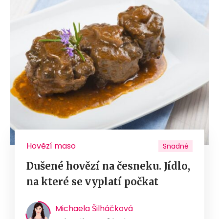
Hovězí maso
Snadné
Dušené hovězí na česneku. Jídlo,
na které se vyplatí počkat
Michaela Šilháčková