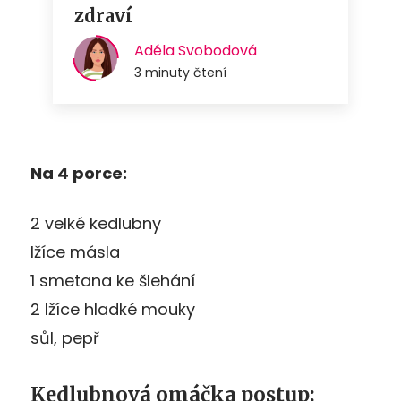
Na 4 porce:
2 velké kedlubny
lžíce másla
1 smetana ke šlehání
2 lžíce hladké mouky
sůl, pepř
Kedlubnová omáčka postup: