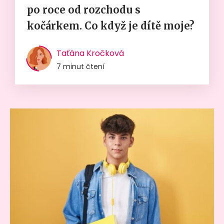
po roce od rozchodu s
kočárkem. Co když je dítě moje?
Taťána Kročková
7 minut čtení