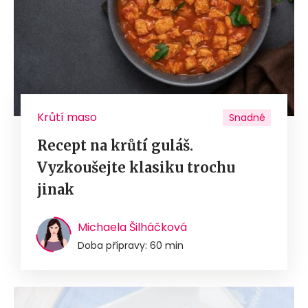
Krůtí maso
Snadné
Recept na krůtí guláš.
Vyzkoušejte klasiku trochu
jinak
Michaela Šilháčková
Doba přípravy: 60 min