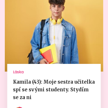
Láska
Kamila (43): Moje sestra učitelka
spí se svými studenty. Stydím
se za ni