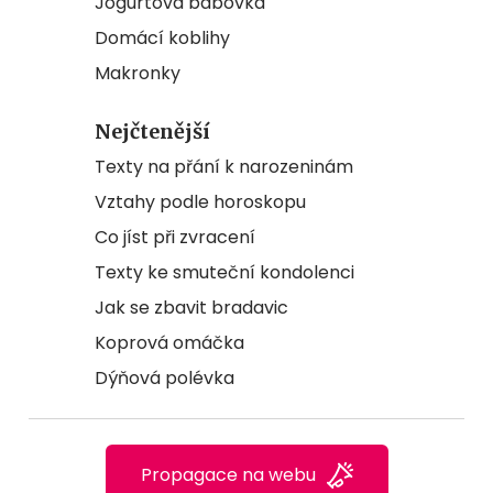
Jogurtová bábovka
Domácí koblihy
Makronky
Nejčtenější
Texty na přání k narozeninám
Vztahy podle horoskopu
Co jíst při zvracení
Texty ke smuteční kondolenci
Jak se zbavit bradavic
Koprová omáčka
Dýňová polévka
Propagace na webu