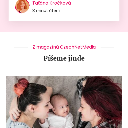
Taťána Kročková
8 minut čtení
Z magazínů CzechNetMedia
Píšeme jinde