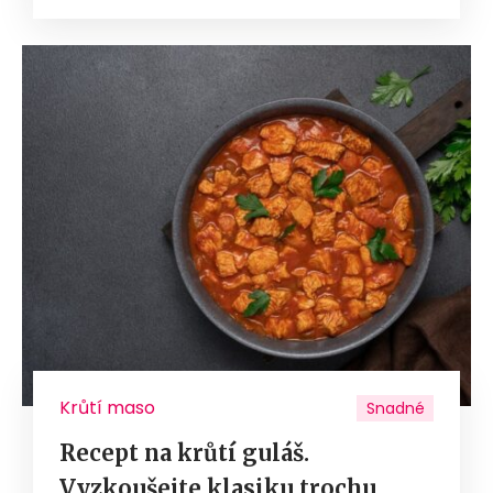
Krůtí maso
Snadné
Recept na krůtí guláš.
Vyzkoušejte klasiku trochu