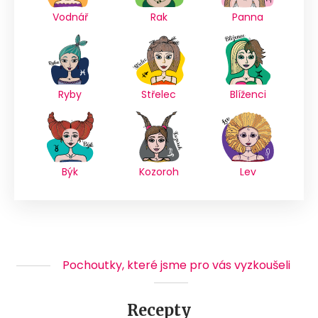
Vodnář
Rak
Panna
Ryby
Střelec
Blíženci
Býk
Kozoroh
Lev
Pochoutky, které jsme pro vás vyzkoušeli
Recepty