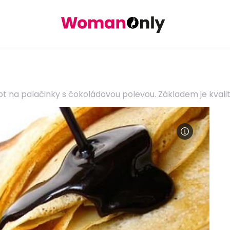
t na palačinky s čokoládovou polevou. Základem je kvalit