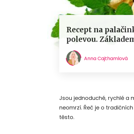
Recept na palačin
polevou. Základem 
Anna Cajthamlová
Jsou jednoduché, rychlé a maj
neomrzí. Řeč je o tradičních 
těsto.