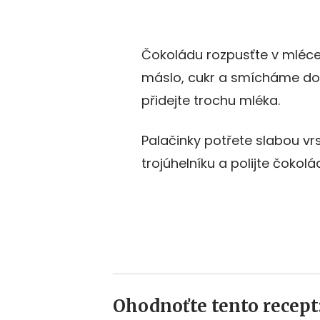
Čokoládu rozpusťte v mléce 
máslo, cukr a smícháme dohl
přidejte trochu mléka.
Palačinky potřete slabou vr
trojúhelníku a polijte čokol
Ohodnoťte tento recept