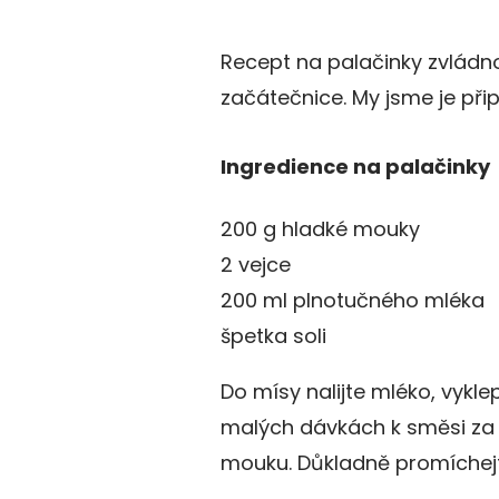
Recept na palačinky zvládno
začátečnice. My jsme je při
Ingredience na palačinky
200 g hladké mouky
2 vejce
200 ml plnotučného mléka
špetka soli
Do mísy nalijte mléko, vykle
malých dávkách k směsi za 
mouku. Důkladně promíchejte