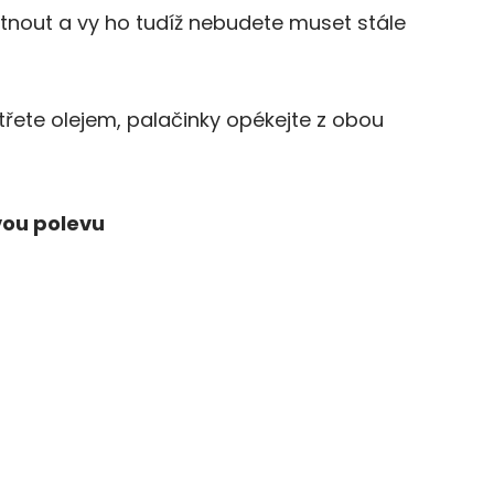
tnout a vy ho tudíž nebudete muset stále
řete olejem, palačinky opékejte z obou
vou polevu