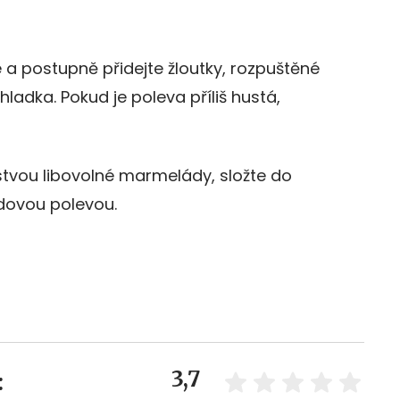
a postupně přidejte žloutky, rozpuštěné
adka. Pokud je poleva příliš hustá,
stvou libovolné marmelády, složte do
ádovou polevou.
3,7
: