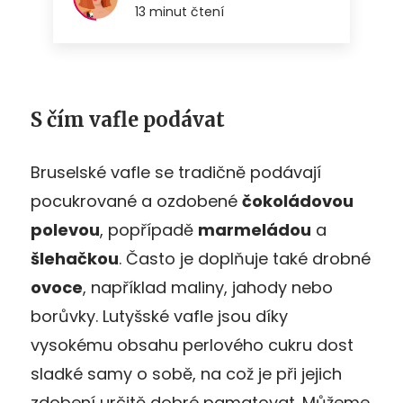
S čím vafle podávat
Bruselské vafle se tradičně podávají
pocukrované a ozdobené
čokoládovou
polevou
, popřípadě
marmeládou
a
šlehačkou
. Často je doplňuje také drobné
ovoce
, například maliny, jahody nebo
borůvky. Lutyšské vafle jsou díky
vysokému obsahu perlového cukru dost
sladké samy o sobě, na což je při jejich
zdobení určitě dobré pamatovat. Můžeme