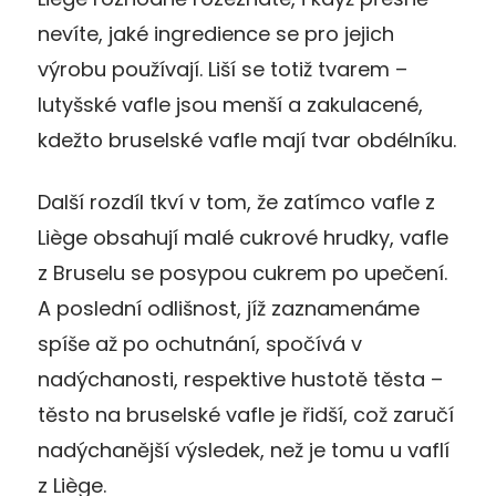
nevíte, jaké ingredience se pro jejich
výrobu používají. Liší se totiž tvarem –
lutyšské vafle jsou menší a zakulacené,
kdežto bruselské vafle mají tvar obdélníku.
Další rozdíl tkví v tom, že zatímco vafle z
Liège obsahují malé cukrové hrudky, vafle
z Bruselu se posypou cukrem po upečení.
A poslední odlišnost, jíž zaznamenáme
spíše až po ochutnání, spočívá v
nadýchanosti, respektive hustotě těsta –
těsto na bruselské vafle je řidší, což zaručí
nadýchanější výsledek, než je tomu u vaflí
z Liège.