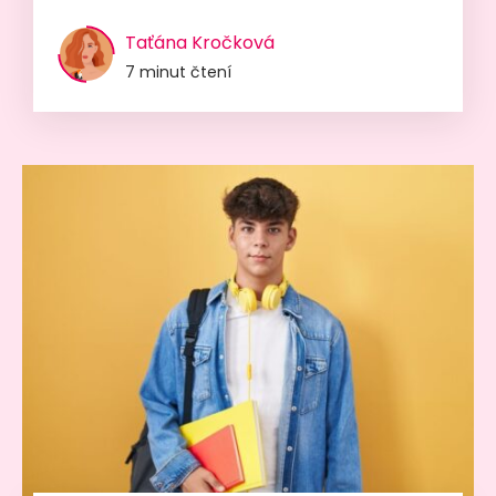
Taťána Kročková
7 minut čtení