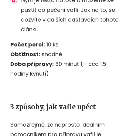
Nyní je těsto hotové a můžeme se
pustit do pečení vaflí. Jak na to, se
dozvíte v dalších odstavcích tohoto
článku.
Počet porcí:
10 ks
Obtížnost:
snadné
Doba přípravy:
30 minut (+ cca 1.5
hodiny kynutí)
3 způsoby, jak vafle upéct
Samozřejmě, že naprosto ideálním
pomocníkem pro přípravu vaflí je