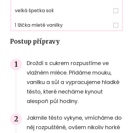
velká špetka soli
1 lžička mleté vanilky
Postup přípravy
Droždí s cukrem rozpustíme ve
vlažném mléce. Přidáme mouku,
vanilku a sůl a vypracujeme hladké
těsto, které necháme kynout
alespoň půl hodiny.
Jakmile těsto vykyne, vmícháme do
něj rozpuštěné, ovšem nikoliv horké