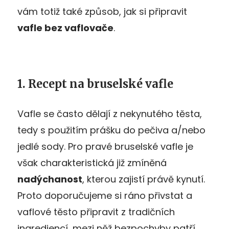
vám totiž také způsob, jak si připravit
vafle bez vaflovače
.
1. Recept na bruselské vafle
Vafle se často dělají z nekynutého těsta,
tedy s použitím prášku do pečiva a/nebo
jedlé sody. Pro pravé bruselské vafle je
však charakteristická již zmíněná
nadýchanost
, kterou zajistí právě kynutí.
Proto doporučujeme si ráno přivstat a
vaflové těsto připravit z tradičních
ingrediencí, mezi něž bezpochyby patří