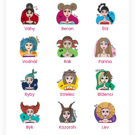
Váhy
Beran
Štír
Vodnář
Rak
Panna
Ryby
Střelec
Blíženci
Býk
Kozoroh
Lev