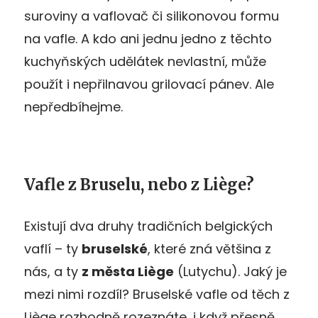
suroviny a vaflovač či silikonovou formu
na vafle. A kdo ani jednu jedno z těchto
kuchyňských udělátek nevlastní, může
použít i nepřilnavou grilovací pánev. Ale
nepředbíhejme.
Vafle z Bruselu, nebo z Liège?
Existují dva druhy tradičních belgických
vaflí – ty
bruselské
, které zná většina z
nás, a ty
z města Liège
(Lutychu). Jaký je
mezi nimi rozdíl? Bruselské vafle od těch z
Liège rozhodně rozeznáte, i když přesně