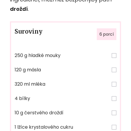
droždí
.
Suroviny
6 porcí
250 g hladké mouky
120 g másla
320 ml mléka
4 bílky
10 g čerstvého droždí
1 lžíce krystalového cukru