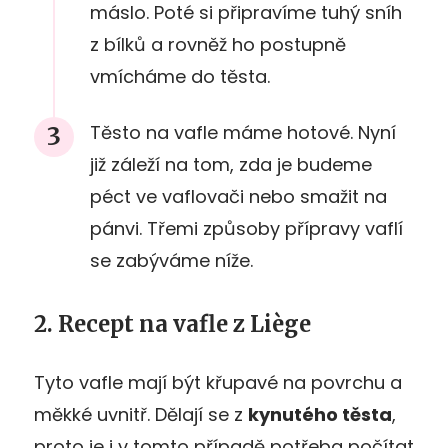
máslo. Poté si připravíme tuhý sníh
z bílků a rovněž ho postupně
vmícháme do těsta.
Těsto na vafle máme hotové. Nyní
již záleží na tom, zda je budeme
péct ve vaflovači nebo smažit na
pánvi. Třemi způsoby přípravy vaflí
se zabýváme níže.
2. Recept na vafle z Liège
Tyto vafle mají být křupavé na povrchu a
měkké uvnitř. Dělají se z
kynutého těsta
,
proto je i v tomto případě potřeba počítat