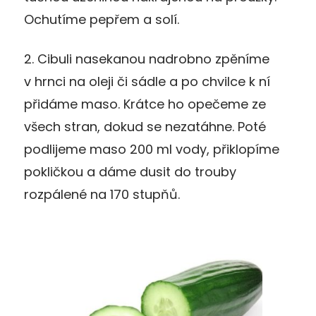
Ochutíme pepřem a solí.
2. Cibuli nasekanou nadrobno zpěníme
v hrnci na oleji či sádle a po chvilce k ní
přidáme maso. Krátce ho opečeme ze
všech stran, dokud se nezatáhne. Poté
podlijeme maso 200 ml vody, přiklopíme
pokličkou a dáme dusit do trouby
rozpálené na 170 stupňů.