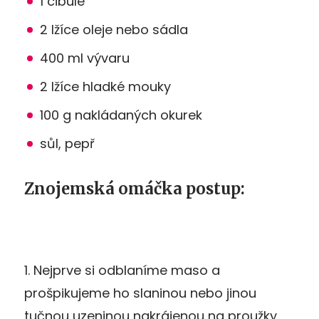
1 cibule
2 lžíce oleje nebo sádla
400 ml vývaru
2 lžíce hladké mouky
100 g nakládaných okurek
sůl, pepř
Znojemská omáčka postup:
1. Nejprve si odblaníme maso a
prošpikujeme ho slaninou nebo jinou
tučnou uzeninou nakrájenou na proužky.