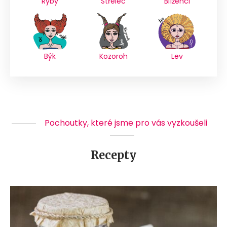
Ryby
Střelec
Blíženci
Býk
Kozoroh
Lev
Pochoutky, které jsme pro vás vyzkoušeli
Recepty