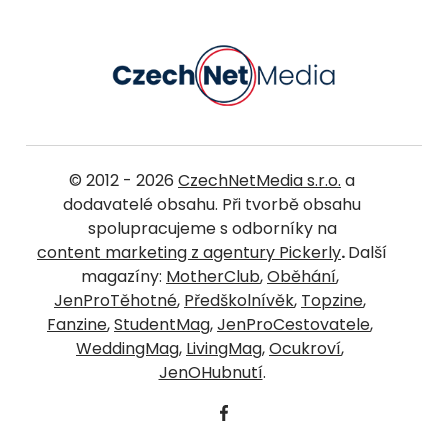
© 2012 - 2026
CzechNetMedia s.r.o.
a
dodavatelé obsahu. Při tvorbě obsahu
spolupracujeme s odborníky na
content marketing z agentury Pickerly
.
Další
magazíny:
MotherClub
,
Oběhání
,
JenProTěhotné
,
Předškolnívěk
,
Topzine
,
Fanzine
,
StudentMag
,
JenProCestovatele
,
WeddingMag
,
LivingMag
,
Ocukroví
,
JenOHubnutí
.