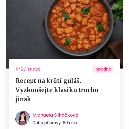
Krůtí maso
Snadné
Recept na krůtí guláš.
Vyzkoušejte klasiku trochu
jinak
Michaela Šilháčková
Doba přípravy: 60 min