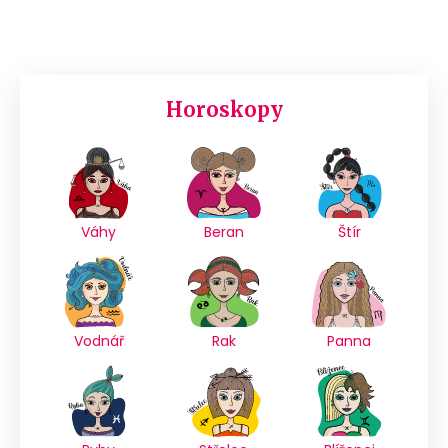
Horoskopy
Váhy
Beran
Štír
Vodnář
Rak
Panna