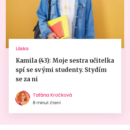
Láska
Kamila (43): Moje sestra učitelka
spí se svými studenty. Stydím
se za ni
Taťána Kročková
8 minut čtení