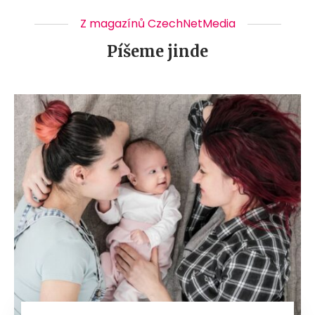
Z magazínů CzechNetMedia
Píšeme jinde