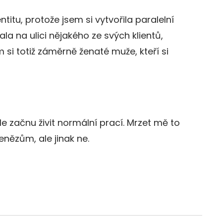
titu, protože jsem si vytvořila paralelní
a na ulici nějakého ze svých klientů,
m si totiž záměrně ženaté muže, kteří si
e začnu živit normální prací. Mrzet mě to
nězům, ale jinak ne.