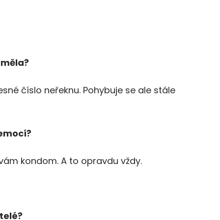
i měla?
řesné číslo neřeknu. Pohybuje se ale stále
nemocí?
vám kondom. A to opravdu vždy.
átelé?