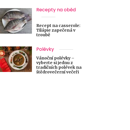
Recepty na oběd
Recept na casserole:
Tilápie zapečená v
troubě
Polévky
Vánoční polévky –
vyberte si jednu z
tradičních polévek na
štědrovečerní večeři