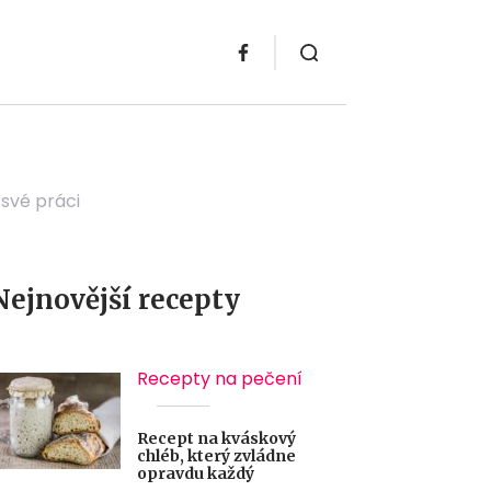
 své práci
Nejnovější recepty
Recepty na pečení
Recept na kváskový
chléb, který zvládne
opravdu každý