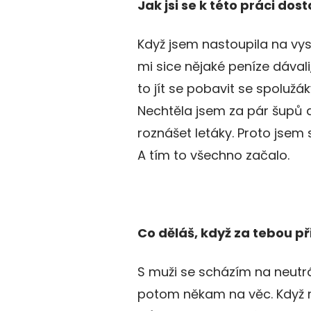
Jak jsi se k této práci dos
Když jsem nastoupila na vys
mi sice nějaké peníze dávali
to jít se pobavit se spolužák
Nechtěla jsem za pár šupů 
roznášet letáky. Proto jsem 
A tím to všechno začalo.
Co děláš, když za tebou při
S muži se scházím na neutr
potom někam na věc. Když 