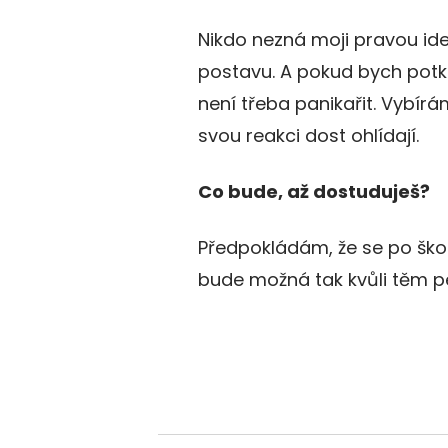
Nikdo nezná moji pravou iden
postavu. A pokud bych potkal
není třeba panikařit. Vybírá
svou reakci dost ohlídají.
Co bude, až dostuduješ?
Předpokládám, že se po škol
bude možná tak kvůli těm pe