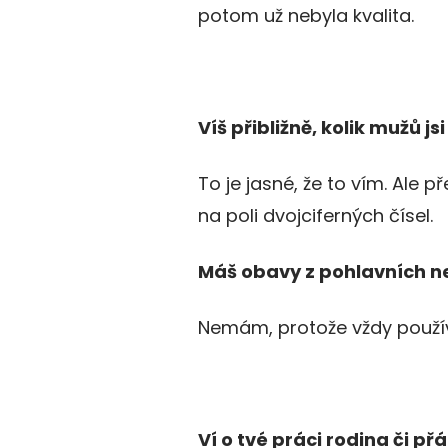
potom už nebyla kvalita.
Víš přibližně, kolik mužů js
To je jasné, že to vím. Ale p
na poli dvojciferných čísel.
Máš obavy z pohlavních 
Nemám, protože vždy použí
Ví o tvé práci rodina či př