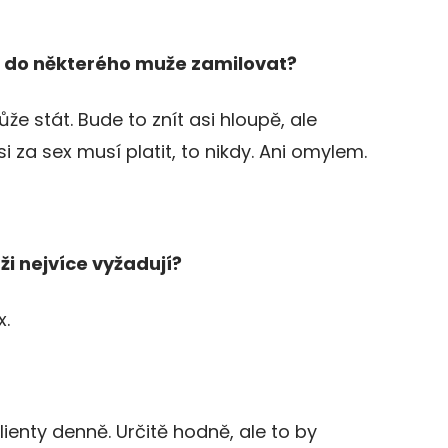
a do některého muže zamilovat?
e stát. Bude to znít asi hloupě, ale
i za sex musí platit, to nikdy. Ani omylem.
i nejvíce vyžadují?
x.
enty denně. Určitě hodně, ale to by