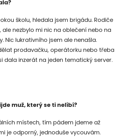
tala?
okou školu, hledala jsem brigádu. Rodiče
, ale nezbylo mi nic na oblečení nebo na
y. Nic lukrativního jsem ale nenašla.
dělat prodavačku, operátorku nebo třeba
si dala inzerát na jeden tematický server.
jde muž, který se ti nelíbí?
álních místech, tím pádem jdeme až
mi je odporný, jednoduše vycouvám.