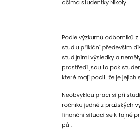
očima studentky Nikoly.
Podle výzkumů odborníků z a
studiu přiklání především dív
studijními výsledky a neměl
prostředí jsou to pak stude
které mají pocit, že je jejich 
Neobvyklou prací si při stud
ročníku jedné z pražských v
finanční situaci se k tajné 
půl.