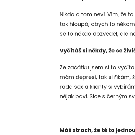
Nikdo o tom neví. Vím, že to
tak hloupá, abych to někom
se to někdo dozvěděl, ale n
Vyčítáš si někdy, že se ži
Ze začátku jsem si to vyčíta
mám depresi, tak si říkám, 
ráda sex a klienty si vybír
nějak baví. Sice s černým s
Máš strach, že tě to jedno