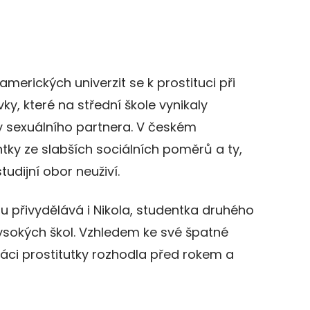
merických univerzit se k prostituci při
ky, které na střední škole vynikaly
y sexuálního partnera. V českém
ntky ze slabších sociálních poměrů a ty,
studijní obor neuživí.
iu přivydělává i Nikola, studentka druhého
ysokých škol. Vzhledem ke své špatné
práci prostitutky rozhodla před rokem a