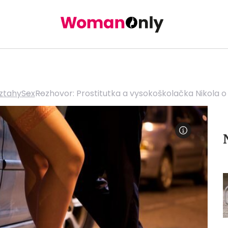
vztahy
Sex
Rozhovor: Prostitutka a vysokoškolačka Nikola o