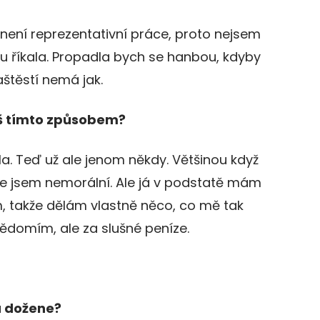
 není reprezentativní práce, proto nejsem
u říkala. Propadla bych se hanbou, kdyby
aštěstí nemá jak.
víš tímto způsobem?
la. Teď už ale jenom někdy. Většinou když
že jsem nemorální. Ale já v podstatě mám
ám, takže dělám vlastně něco, co mě tak
vědomím, ale za slušné peníze.
u dožene?