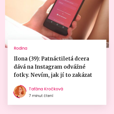
Rodina
Ilona (39): Patnáctiletá dcera
dává na Instagram odvážné
fotky. Nevím, jak jí to zakázat
Taťána Kročková
7 minut čtení