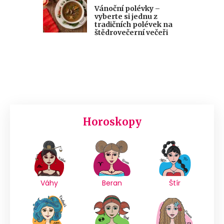
Vánoční polévky –
vyberte si jednu z
tradičních polévek na
štědrovečerní večeři
Horoskopy
Váhy
Beran
Štír