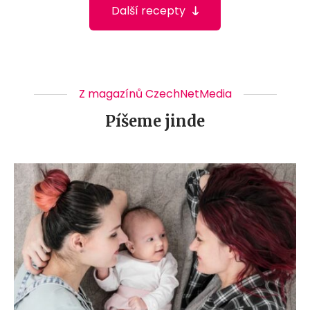
Další recepty
Z magazínů CzechNetMedia
Píšeme jinde