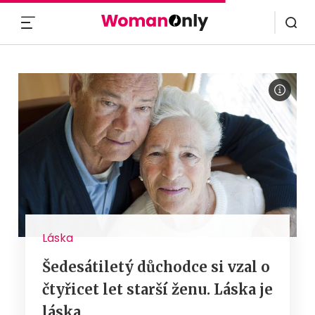
MENU
Láska
Šedesátiletý důchodce si vzal o
čtyřicet let starší ženu. Láska je
láska