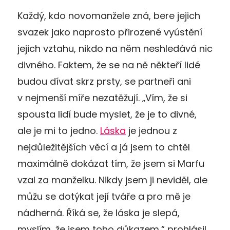
Každý, kdo novomanžele zná, bere jejich
svazek jako naprosto přirozené vyústění
jejich vztahu, nikdo na něm neshledává nic
divného. Faktem, že se na ně někteří lidé
budou dívat skrz prsty, se partneři ani
v nejmenší míře nezatěžují. „Vím, že si
spousta lidí bude myslet, že je to divné,
ale je mi to jedno.
Láska
je jednou z
nejdůležitějších věcí a já jsem to chtěl
maximálně dokázat tím, že jsem si Marfu
vzal za manželku. Nikdy jsem ji neviděl, ale
můžu se dotýkat její tváře a pro mě je
nádherná. Říká se, že láska je slepá,
myslím, že jsem toho důkazem,“ prohlásil