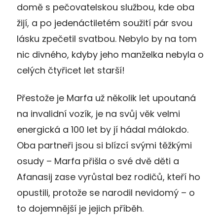
domě s pečovatelskou službou, kde oba
žijí, a po jedenáctiletém soužití pár svou
lásku zpečetil svatbou. Nebylo by na tom
nic divného, kdyby jeho manželka nebyla o
celých čtyřicet let starší!
Přestože je Marfa už několik let upoutaná
na invalidní vozík, je na svůj věk velmi
energická a 100 let by jí hádal málokdo.
Oba partneři jsou si blízcí svými těžkými
osudy – Marfa přišla o své dvě děti a
Afanasij zase vyrůstal bez rodičů, kteří ho
opustili, protože se narodil nevidomý – o
to dojemnější je jejich příběh.