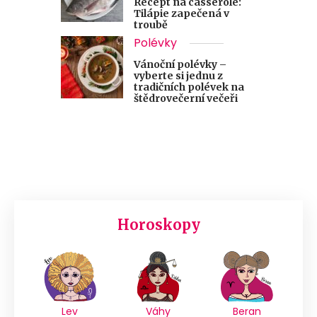
Recept na casserole:
Tilápie zapečená v
troubě
Polévky
Vánoční polévky –
vyberte si jednu z
tradičních polévek na
štědrovečerní večeři
Horoskopy
Lev
Váhy
Beran