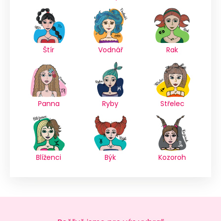
Štír
Vodnář
Rak
Panna
Ryby
Střelec
Blíženci
Býk
Kozoroh