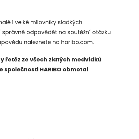
alé i velké milovníky sladkých
í správně odpovědět na soutěžní otázku
ápovědu naleznete na haribo.com.
 by řetěz ze všech zlatých medvídků
ve společnosti HARIBO obmotal