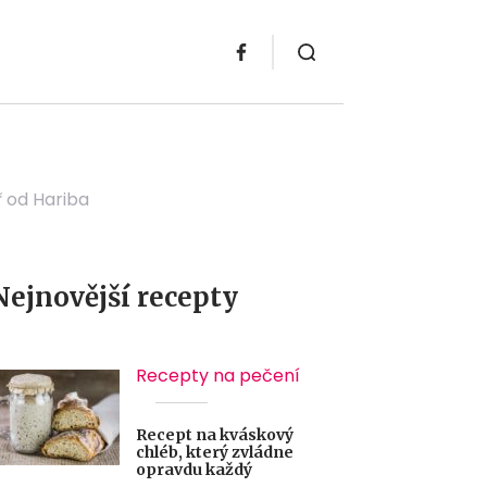
ř od Hariba
Nejnovější recepty
Recepty na pečení
Recept na kváskový
chléb, který zvládne
opravdu každý