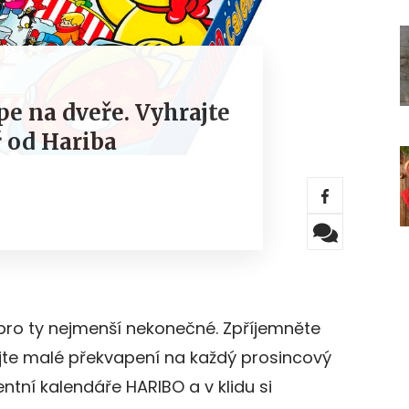
pe na dveře. Vyhrajte
 od Hariba
pro ty nejmenší nekonečné. Zpříjemněte
ejte malé překvapení na každý prosincový
ntní kalendáře HARIBO a v klidu si