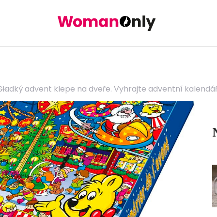
Sladký advent klepe na dveře. Vyhrajte adventní kalendá