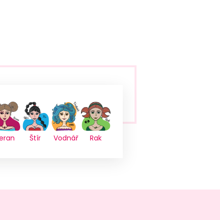
eran
Štír
Vodnář
Rak