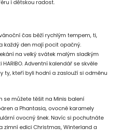
ru i dětskou radost.
vánoční čas běží rychlým tempem, ti,
ška každý den mají pocit opačný.
čekání na velký svátek malým sladkým
 HARIBO. Adventní kalendář se skvěle
y ty, kteří byli hodní a zaslouží si odměnu
 se můžete těšit na Minis balení
ären a Phantasia, ovocné karamely
ární ovocný šnek. Navíc si pochutnáte
a zimní edici Christmas, Winterland a