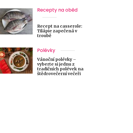
Recepty na oběd
Recept na casserole:
Tilápie zapečená v
troubě
Polévky
Vánoční polévky –
vyberte si jednu z
tradičních polévek na
štědrovečerní večeři