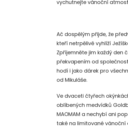
vychutnejte vánoční atmosfé
Ač dospělým přijde, že před
kteří netrpělivě vyhlíží Ježí
Zpříjemněte jim každý den 
překvapením od společnosti
hodí i jako dárek pro všechn
od Mikuláše.
Ve dvaceti čtyřech okýnkách
oblíbených medvídků Goldb
MAOMAM a nechybí ani popul
také na limitované vánoční 