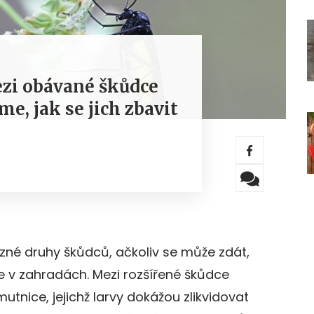
zi obávané škůdce
e, jak se jich zbavit
ůzné druhy škůdců, ačkoliv se může zdát,
še v zahradách. Mezi rozšířené škůdce
utnice, jejichž larvy dokážou zlikvidovat