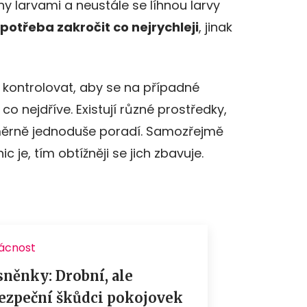
ny larvami a neustále se líhnou larvy
 potřeba zakročit co nejrychleji
, jinak
ně kontrolovat, aby se na případné
o nejdříve. Existují různé prostředky,
oměrně jednoduše poradí. Samozřejmě
c je, tím obtížněji se jich zbavuje.