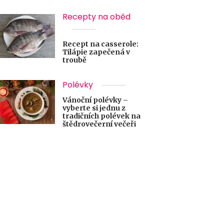
Recepty na oběd
Recept na casserole:
Tilápie zapečená v
troubě
Polévky
Vánoční polévky –
vyberte si jednu z
tradičních polévek na
štědrovečerní večeři