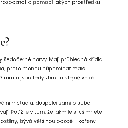
e rozpoznat a pomocí jakých prostředků
ce?
 šedočerné barvy. Mají průhledná křídla,
la, proto mohou připomínat malé
ž 3 mm a jsou tedy zhruba stejně velké
válním stadiu, dospělci sami o sobě
í. Potíž je v tom, že jakmile si všimnete
rostliny, bývá většinou pozdě – kořeny