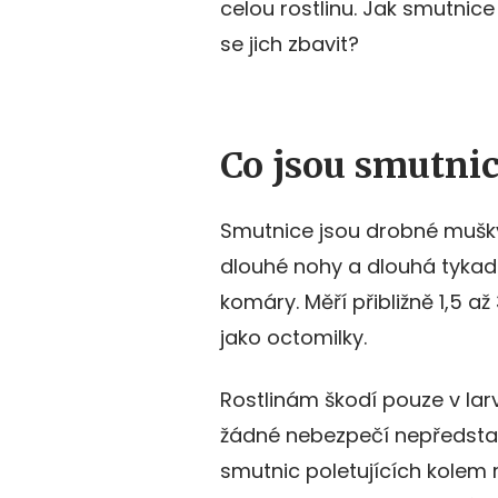
celou rostlinu. Jak smutnic
se jich zbavit?
Co jsou smutni
Smutnice jsou drobné mušky
dlouhé nohy a dlouhá tykad
komáry. Měří přibližně 1,5 a
jako octomilky.
Rostlinám škodí pouze v lar
žádné nebezpečí nepředstavuj
smutnic poletujících kolem 