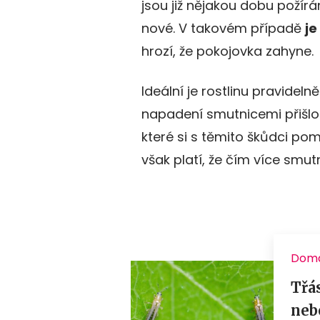
jsou již nějakou dobu požírá
nové. V takovém případě
je
hrozí, že pokojovka zahyne.
Ideální je rostlinu pravidel
napadení smutnicemi přišlo c
které si s těmito škůdci p
však platí, že čím více smutni