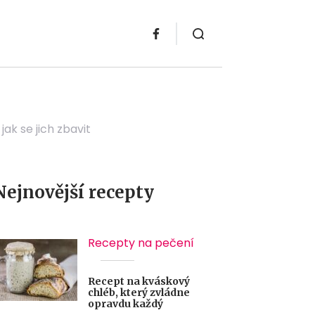
k se jich zbavit
Nejnovější recepty
Recepty na pečení
Recept na kváskový
chléb, který zvládne
opravdu každý