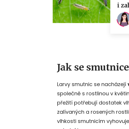
Jak se smutnice
Larvy smutnic se nacházejí
společně s rostlinou v květ
přežití potřebují dostatek vl
zalívaných a rosených rostl
vlhkosti smutnicím vyhovuje