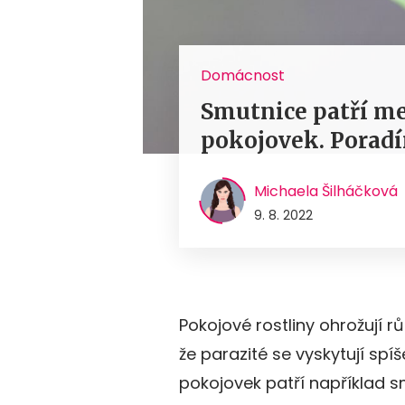
Domácnost
Smutnice patří me
pokojovek. Poradím
Michaela Šilháčková
9. 8. 2022
Pokojové rostliny ohrožují r
že parazité se vyskytují spí
pokojovek patří například sm