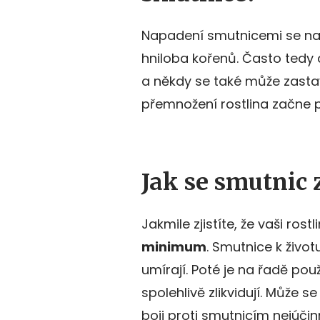
Napadení smutnicemi se na 
hniloba kořenů. Často tedy
a někdy se také může zastavi
přemnožení rostlina začne 
Jak se smutnic 
Jakmile zjistíte, že vaši ros
minimum
. Smutnice k život
umírají. Poté je na řadě pou
spolehlivě zlikvidují. Může se
boji proti smutnicím nejúčin