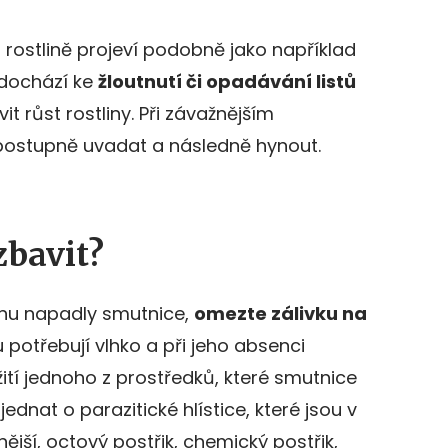
rostlině projeví podobně jako například
 dochází ke
žloutnutí či opadávání listů
t růst rostliny. Při závažnějším
postupně uvadat a následně hynout.
zbavit?
tlinu napadly smutnice,
omezte zálivku na
u potřebují vlhko a při jeho absenci
žití jednoho z prostředků, které smutnice
 jednat o parazitické hlístice, které jsou v
nější, octový postřik, chemický postřik,