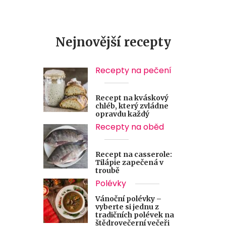
Nejnovější recepty
Recepty na pečení
Recept na kváskový
chléb, který zvládne
opravdu každý
Recepty na oběd
Recept na casserole:
Tilápie zapečená v
troubě
Polévky
Vánoční polévky –
vyberte si jednu z
tradičních polévek na
štědrovečerní večeři