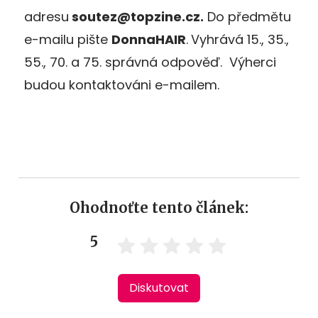
adresu
soutez@topzine.cz.
Do předmětu
e-mailu pište
DonnaHAIR
.
Vyhrává 15., 35.,
55., 70. a 75. správná odpověď. Výherci
budou kontaktováni e-mailem.
Ohodnoťte tento článek:
5
Diskutovat