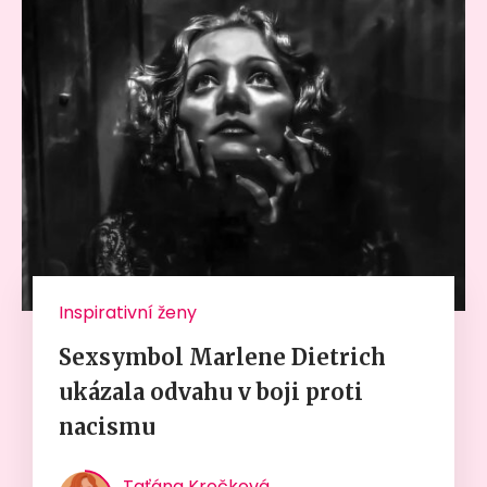
Inspirativní ženy
Sexsymbol Marlene Dietrich
ukázala odvahu v boji proti
nacismu
Taťána Kročková