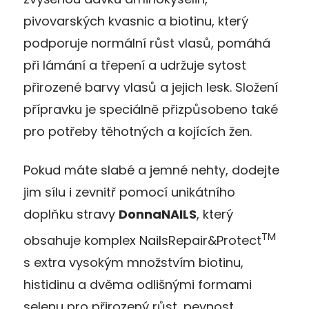
pivovarských kvasnic a biotinu, který
podporuje normální růst vlasů, pomáhá
při lámání a třepení a udržuje sytost
přirozené barvy vlasů a jejich lesk. Složení
přípravku je speciálně přizpůsobeno také
pro potřeby těhotných a kojících žen.
Pokud máte slabé a jemné nehty, dodejte
jim sílu i zevnitř pomocí unikátního
doplňku stravy
DonnaNAILS
, který
TM
obsahuje komplex NailsRepair&Protect
s extra vysokým množstvím biotinu,
histidinu a dvěma odlišnými formami
selenu pro přirozený růst, pevnost,