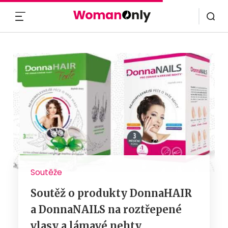
MENU
Soutěže
Soutěž o produkty DonnaHAIR
a DonnaNAILS na roztřepené
vlasy a lámavé nehty