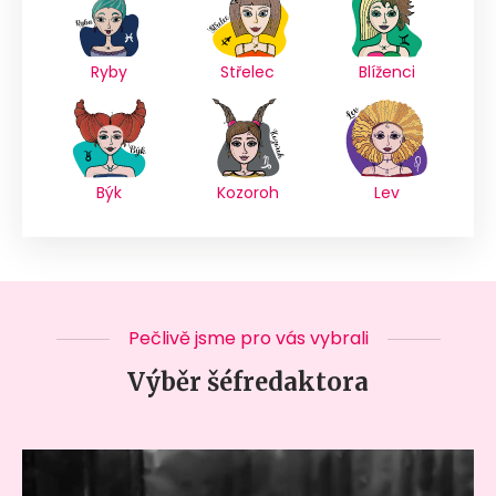
Ryby
Střelec
Blíženci
Býk
Kozoroh
Lev
Pečlivě jsme pro vás vybrali
Výběr šéfredaktora