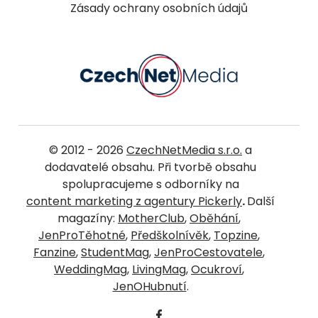
Zásady ochrany osobních údajů
© 2012 - 2026
CzechNetMedia s.r.o.
a
dodavatelé obsahu. Při tvorbě obsahu
spolupracujeme s odborníky na
content marketing z agentury Pickerly
.
Další
magazíny:
MotherClub
,
Oběhání
,
JenProTěhotné
,
Předškolnívěk
,
Topzine
,
Fanzine
,
StudentMag
,
JenProCestovatele
,
WeddingMag
,
LivingMag
,
Ocukroví
,
JenOHubnutí
.