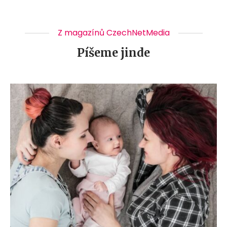
Z magazínů CzechNetMedia
Píšeme jinde