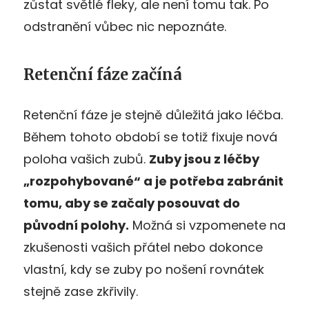
zůstat světlé fleky, ale není tomu tak. Po
odstranění vůbec nic nepoznáte.
Retenční fáze začíná
Retenční fáze je stejně důležitá jako léčba.
Během tohoto období se totiž fixuje nová
poloha vašich zubů.
Zuby jsou z léčby
„rozpohybované“ a je potřeba zabránit
tomu, aby se začaly posouvat do
původní polohy.
Možná si vzpomenete na
zkušenosti vašich přátel nebo dokonce
vlastní, kdy se zuby po nošení rovnátek
stejně zase zkřivily.