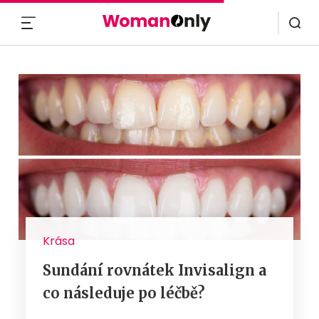
MENU
Krása
Sundání rovnátek Invisalign a
co následuje po léčbě?