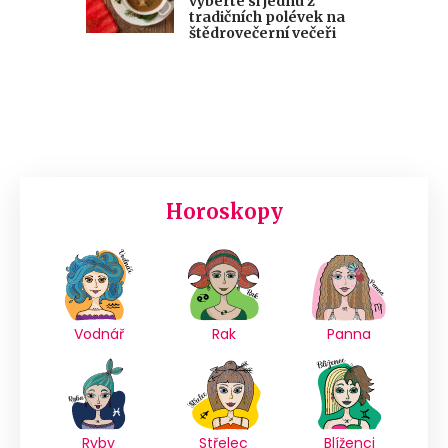
vyberte si jednu z
tradičních polévek na
štědrovečerní večeři
Horoskopy
Vodnář
Rak
Panna
Ryby
Střelec
Blíženci