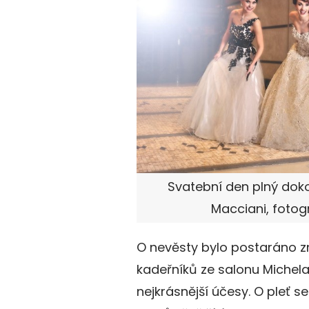
Svatební den plný dokon
Macciani, fotog
O nevěsty bylo postaráno 
kadeřníků ze salonu Michela
nejkrásnější účesy. O pleť se