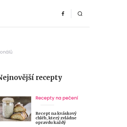
ionálů
Nejnovější recepty
Recepty na pečení
Recept na kváskový
chléb, který zvládne
opravdu každý