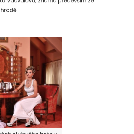
ka Vacvalová, známá především ze
ahradě.