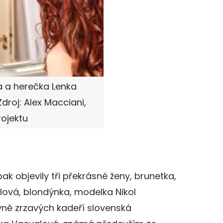
 a herečka Lenka
Zdroj: Alex Macciani,
rojektu
pak objevily tři překrásné ženy, brunetka,
lová, blondýnka, modelka Nikol
yně zrzavých kadeří slovenská