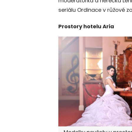
moderátorka a herečka Len
seriálu Ordinace v růžové z
Prostory hotelu Aria