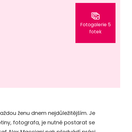
Fotogalerie 5
fotek
aždou ženu dnem nejdůležitějším. Je
tiny, fotografa, je nutné postarat se
af Alex Macciani pak předvádí práci