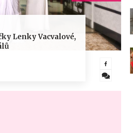
čky Lenky Vacvalové,
álů