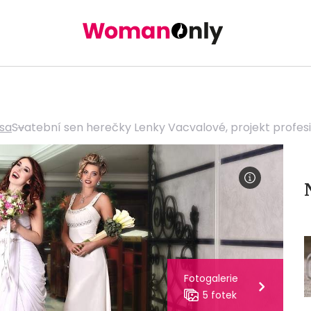
sa
Svatební sen herečky Lenky Vacvalové, projekt profes
Fotogalerie
5 fotek