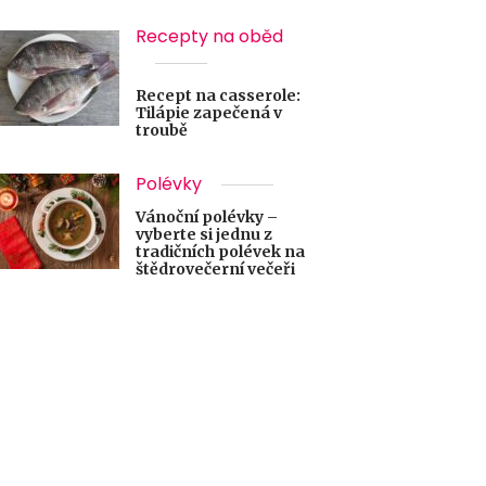
Recepty na oběd
Recept na casserole:
Tilápie zapečená v
troubě
Polévky
Vánoční polévky –
vyberte si jednu z
tradičních polévek na
štědrovečerní večeři