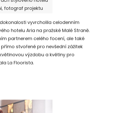
rách stylového hotelu
ni, fotograf projektu
 dokonalosti vyvrcholila celodenním
ého hotelu Aria na pražské Malé Straně.
vním partnerem celého focení, ale také
o přímo stvořené pro nevšední zážitek
O květinovou výzdobu a květiny pro
a La Floorista.