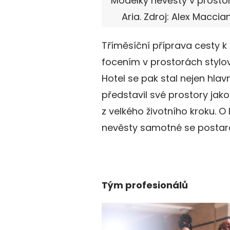
Modelky nevěsty v prosto
Aria. Zdroj: Alex Maccia
Tříměsíční příprava cesty k
focením v prostorách stylov
Hotel se pak stal nejen hla
představil své prostory jak
z velkého životního kroku. 
nevěsty samotné se postaral
Tým profesionálů