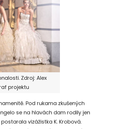
alosti. Zdroj: Alex
raf projektu
znamenitě. Pod rukama zkušených
ngelo se na hlavách dam rodily jen
 postarala vizážistka K. Krobová.