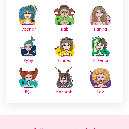
Vodnář
Rak
Panna
Ryby
Střelec
Blíženci
Býk
Kozoroh
Lev