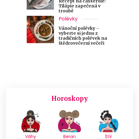
Recept na casserole:
Tilápie zapečená v
troubě
Polévky
Vánoční polévky –
vyberte si jednu z
tradičních polévek na
štědrovečerní večeři
Horoskopy
Váhy
Beran
Štír