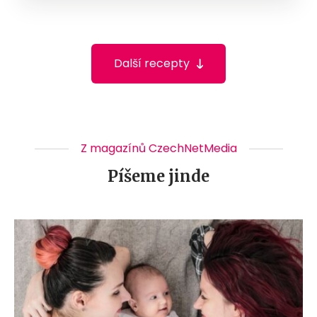
Další recepty
Z magazínů CzechNetMedia
Píšeme jinde